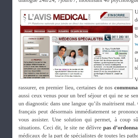
dialogue 24h/24, 7jours/7, mobilisant 40 psychologue
U
d
u
b
w
a
l
t
V
rassurer, en premier lieu, certaines de nos
communaut
aussi ceux venus pour un bref séjour et qui ne se sen
un diagnostic dans une langue qu’ils maitrisent mal.
français peut désormais immédiatement se prononce
vous assister. Une solution qui permet, à coup sû
situations. Ceci dit, le site ne délivre
pas d’ordonna
médicaux de la part de spécialistes de toutes les path