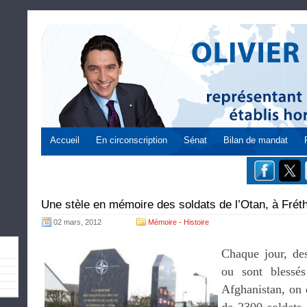
Accueil
En circonscription
Sénat
Bilan de mandat
Une stèle en mémoire des soldats de l’Otan, à Frét
02 mars, 2012
Mémoire - Histoire
Chaque jour, des
ou sont blessé
Afghanistan, on 