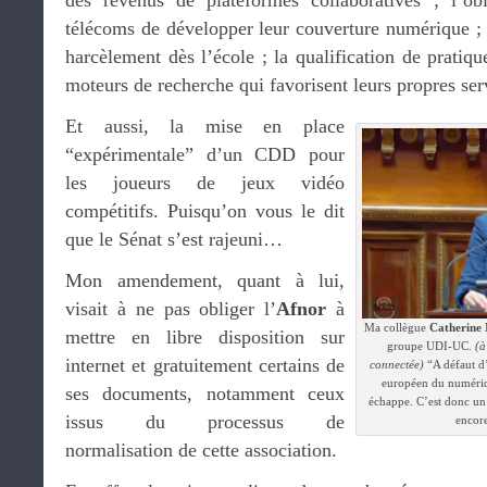
des revenus de plateformes collaboratives ; l’obl
télécoms de développer leur couverture numérique ; 
harcèlement dès l’école ; la qualification de pratiqu
moteurs de recherche qui favorisent leurs propres ser
Et aussi, la mise en place
“expérimentale” d’un CDD pour
les joueurs de jeux vidéo
compétitifs. Puisqu’on vous le dit
que le Sénat s’est rajeuni…
Mon amendement, quant à lui,
visait à ne pas obliger l’
Afnor
à
Ma collègue
Catherine 
mettre en libre disposition sur
groupe UDI-UC.
(à
internet et gratuitement certains de
connectée)
“A défaut d
européen du numériqu
ses documents, notamment ceux
échappe. C’est donc un p
issus du processus de
encore
normalisation de cette association.