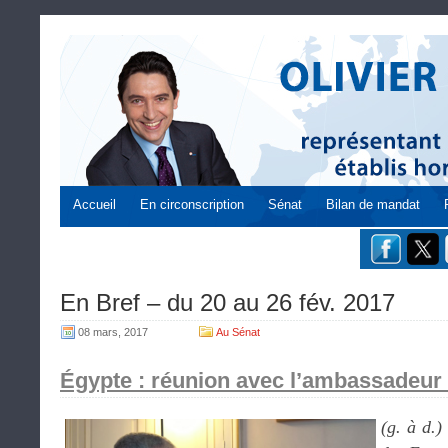
Accueil
En circonscription
Sénat
Bilan de mandat
En Bref – du 20 au 26 fév. 2017
08 mars, 2017
Au Sénat
Égypte : réunion avec l’ambassadeur d
(g. à d.)