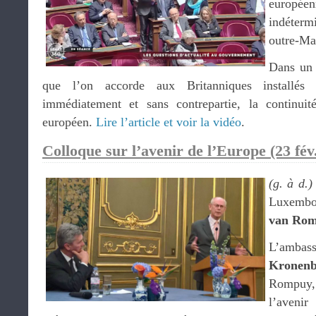
européen
indéterm
outre-Ma
Dans un e
que l’on accorde aux Britanniques installés
immédiatement et sans contrepartie, la continuit
européen.
Lire l’article et voir la vidéo
.
Colloque sur l’avenir de l’Europe
(23 fév
(g. à d.)
Luxembo
van Ro
L’ambas
Kronen
Rompuy
l’aveni