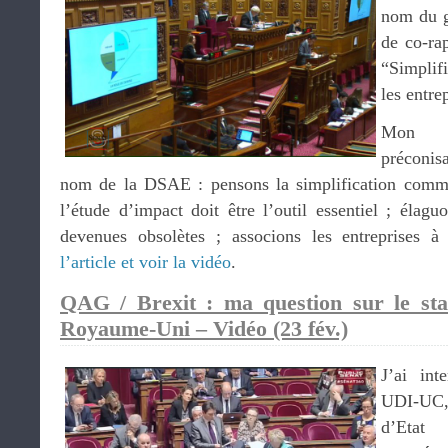
nom du g
de co-rap
“Simplif
les entre
Mon di
préconis
nom de la DSAE : pensons la simplification comme
l’étude d’impact doit être l’outil essentiel ; élag
devenues obsolètes ; associons les entreprises à 
l’article et voir la vidéo
.
QAG / Brexit : ma question sur le st
Royaume-Uni – Vidéo (23 fév.)
J’ai in
UDI-U
d’Etat