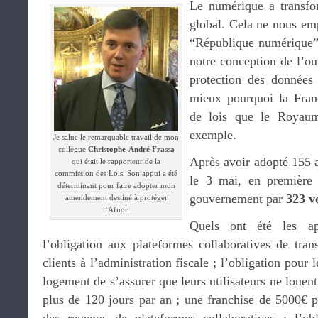
Le numérique a transfo
global. Cela ne nous em
“République numérique” 
notre conception de l’o
protection des données
mieux pourquoi la Fran
de lois que le Royaum
exemple.
Je salue le remarquable travail de mon
collègue
Christophe-André Frassa
Après avoir adopté 155 
qui était le rapporteur de la
commission des Lois. Son appui a été
le 3 mai, en première l
déterminant pour faire adopter mon
gouvernement par
323 v
amendement destiné à protéger
l’Afnor.
Quels ont été les a
l’obligation aux plateformes collaboratives de tran
clients à l’administration fiscale ; l’obligation pour
logement de s’assurer que leurs utilisateurs ne louent
plus de 120 jours par an ; une franchise de 5000€ pou