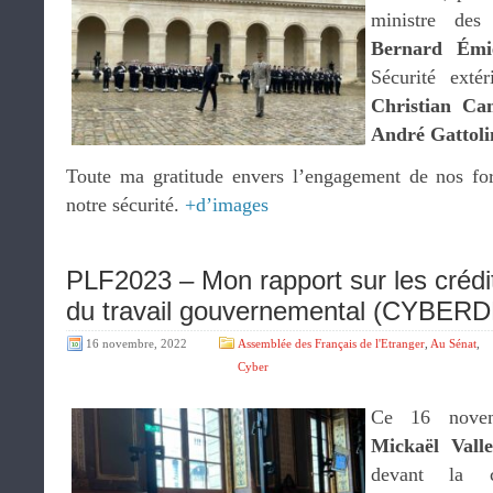
ministre des
Bernard Émi
Sécurité exté
Christian C
André Gattoli
Toute ma gratitude envers l’engagement de nos for
notre sécurité.
+d’images
PLF2023 – Mon rapport sur les crédit
du travail gouvernemental (CYB
16 novembre, 2022
Assemblée des Français de l'Etranger
,
Au Sénat
,
Cyber
Ce 16 novem
Mickaël Valle
devant la c