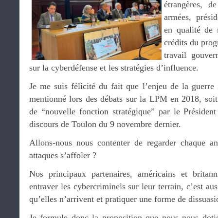
étrangères, d
armées, prési
en qualité de 
crédits du pro
travail gouver
sur la cyberdéfense et les stratégies d’influence.
Je me suis félicité du fait que l’enjeu de la guerre 
mentionné lors des débats sur la LPM en 2018, soit
de “nouvelle fonction stratégique” par le Présiden
discours de Toulon du 9 novembre dernier.
Allons-nous nous contenter de regarder chaque a
attaques s’affoler ?
Nos principaux partenaires, américains et britann
entraver les cybercriminels sur leur terrain, c’est au
qu’elles n’arrivent et pratiquer une forme de dissuas
Je formule donc la proposition que nous nous dotio