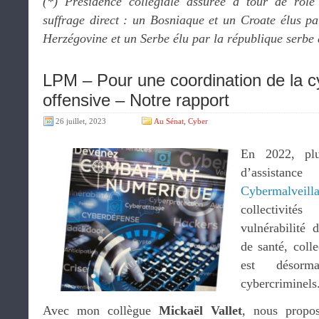
(*) Présidence collégiale assurée à tour de rôl
suffrage direct : un Bosniaque et un Croate élus pa
Herzégovine et un Serbe élu par la république serbe 
LPM – Pour une coordination de la c
offensive – Notre rapport
26 juillet, 2023
Au Sénat
,
Cyber
En 2022, pl
d’assistan
Cybermalveill
collectivit
vulnérabilité 
de santé, colle
est désorm
cybercriminels
Avec mon collègue
Mickaël Vallet
, nous propos