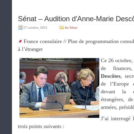
Sénat – Audition d’Anne-Marie Des
27 octobre, 2022
Au Sénat
France consulaire // Plan de programmation consul
à l’étranger
Ce 26 octobre, 
de finances
Descôtes
, sec
de l’Europe e
devant la c
étrangères, d
armées, présid
J’ai interrogé 
trois points suivants :