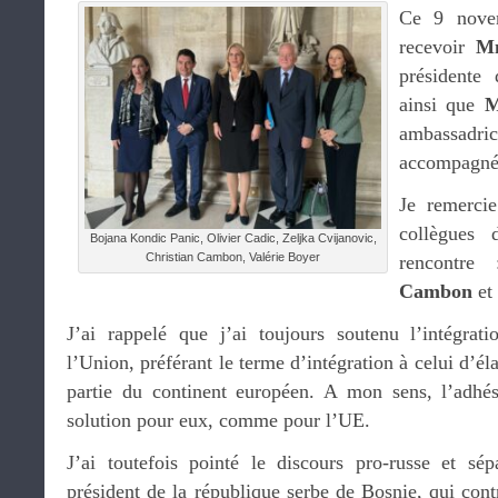
Ce 9 novem
recevoir
Mm
présidente
ainsi que
M
ambassadr
accompagnée
Je remerci
collègues 
Bojana Kondic Panic, Olivier Cadic, Zeljka Cvijanovic,
Christian Cambon, Valérie Boyer
rencontre
Cambon
et
J’ai rappelé que j’ai toujours soutenu l’intégra
l’Union, préférant le terme d’intégration à celui d’él
partie du continent européen. A mon sens, l’adhés
solution pour eux, comme pour l’UE.
J’ai toutefois pointé le discours pro-russe et sé
président de la république serbe de Bosnie, qui con