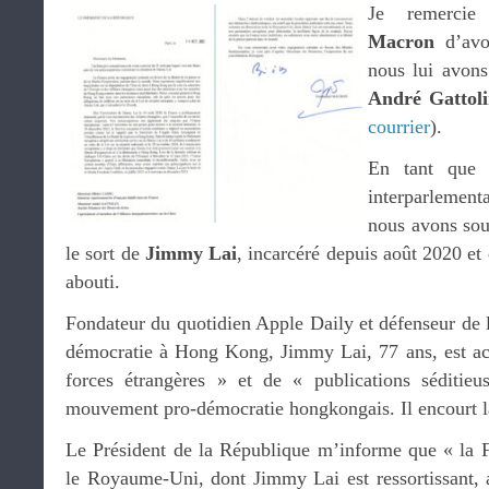
Je remercie
Macron
d’avo
nous lui avons
André Gattol
courrier
).
En tant que c
interparlemen
nous avons souh
le sort de
Jimmy Lai
, incarcéré depuis août 2020 et
abouti.
Fondateur du quotidien Apple Daily et défenseur de la
démocratie à Hong Kong, Jimmy Lai, 77 ans, est ac
forces étrangères » et de « publications séditieu
mouvement pro-démocratie hongkongais. Il encourt la
Le Président de la République m’informe que « la F
le Royaume-Uni, dont Jimmy Lai est ressortissant, a