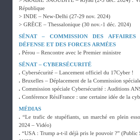
> ARABIE SAOUDITE – Riyad (2-3 déc. 2024) : Visit
République
> INDE – New-Delhi (27-29 nov. 2024)
> GRÈCE – Thessalonique (30 nov.-1 déc. 2024)
SÉNAT – COMMISSION DES AFFAIRES
DÉFENSE ET DES FORCES ARMÉES
.
Pérou – Rencontre avec le Premier ministre
SÉNAT – CYBERSÉCURITÉ
.
Cybersécurité – Lancement officiel du 17Cyber !
.
Bruxelles – Déplacement de la Commission spéciale
.
Commission spéciale Cybersécurité : Auditions
.
Conférence RésiFrance : une certaine idée de la cyb
MÉDIAS
.
“Le trafic de stupéfiants, un marché en plein es
2024 – Vidéo)
.
“USA : Trump a-t-il déjà pris le pouvoir ?” (Public