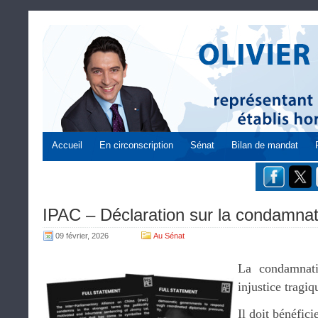
Accueil
En circonscription
Sénat
Bilan de mandat
IPAC – Déclaration sur la condamna
09 février, 2026
Au Sénat
La condamnat
injustice tragiq
Il doit bénéfic