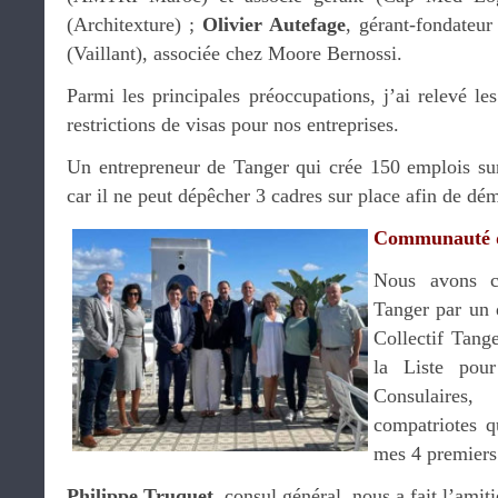
(Architexture) ;
Olivier Autefage
, gérant-fondateur
(Vaillant), associée chez Moore Bernossi.
Parmi les principales préoccupations, j’ai relevé l
restrictions de visas pour nos entreprises.
Un entrepreneur de Tanger qui crée 150 emplois sur
car il ne peut dépêcher 3 cadres sur place afin de dé
Communauté d
Nous avons c
Tanger par un 
Collectif Tang
la Liste pour
Consulaire
compatriotes q
mes 4 premiers
Philippe Truquet
, consul général, nous a fait l’amit