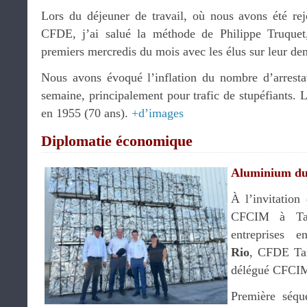
Lors du déjeuner de travail, où nous avons été re
CFDE, j’ai salué la méthode de Philippe Truquet,
premiers mercredis du mois avec les élus sur leur d
Nous avons évoqué l’inflation du nombre d’arresta
semaine, principalement pour trafic de stupéfiants. L
en 1955 (70 ans).
+d’images
Diplomatie économique
Aluminium d
À l’invitatio
CFCIM à Tang
entreprises 
Rio
, CFDE Ta
délégué CFCIM
Première séq