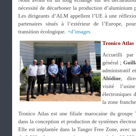
Nous avons eu un long échange sur les déclaration
nécessité de décarboner la production d’aluminium p
Les dirigeants d’ALM appellent l’UE à une réflexion
partenaires situés à l’extérieur de l’Europe, pou
transition écologique.
+d’images
Tronico Atlas
Accueilli pa
général ;
Guil
administratif et
Abidine
, dir
visité l’usi
électroniques 
la zone franche
Tronico Atlas est une filiale marocaine du groupe T
dans la conception et production de systèmes électron
Elle est implantée dans la Tanger Free Zone, avec une