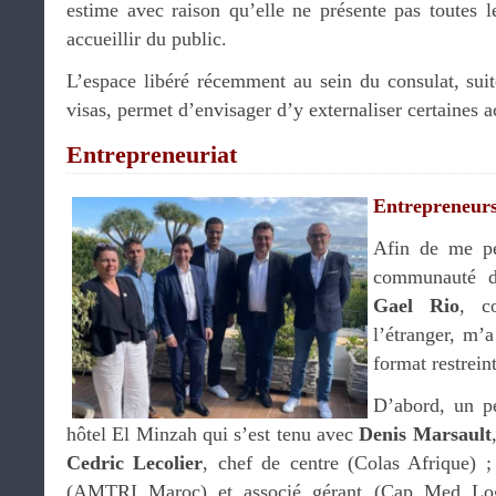
estime avec raison qu’elle ne présente pas toutes l
accueillir du public.
L’espace libéré récemment au sein du consulat, suit
visas, permet d’envisager d’y externaliser certaines a
Entrepreneuriat
Entrepreneurs
Afin de me pe
communauté d
Gael Rio
, c
l’étranger, m’
format restreint
D’abord, un pe
hôtel El Minzah qui s’est tenu avec
Denis Marsault
Cedric Lecolier
, chef de centre (Colas Afrique) 
(AMTRI Maroc) et associé gérant (Cap Med Log