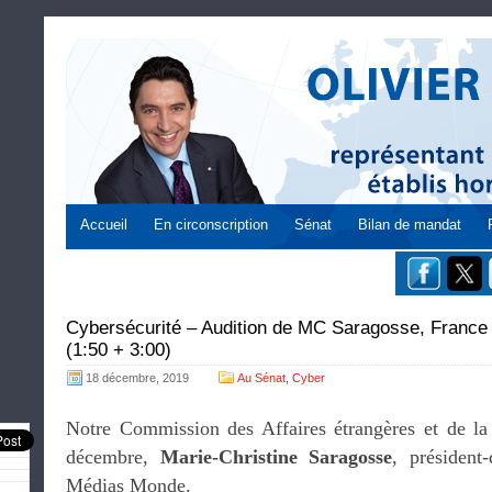
Accueil
En circonscription
Sénat
Bilan de mandat
Cybersécurité – Audition de MC Saragosse, Franc
(1:50 + 3:00)
18 décembre, 2019
Au Sénat
,
Cyber
Notre Commission des Affaires étrangères et de la
décembre,
Marie-Christine Saragosse
, président
Médias Monde.