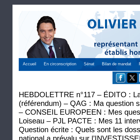
Accueil
En circonscription
Sénat
Bilan de mandat
HEBDOLETTRE n°117 – ÉDITO : La 
(référendum) – QAG : Ma question su
– CONSEIL EUROPEEN : Mes questi
Loiseau – PJL PACTE : Mes 11 inter
Question écrite : Quels sont les dossi
national a prévalu sur l’INVEST