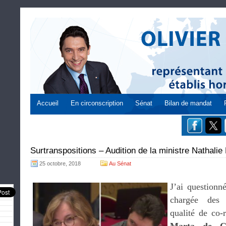
Accueil
En circonscription
Sénat
Bilan de mandat
Surtranspositions – Audition de la ministre Nathali
25 octobre, 2018
Au Sénat
J’ai question
chargée des 
qualité de co-