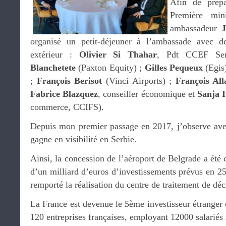
Afin de prépa
Première min
ambassadeur
J
organisé un petit-déjeuner à l’ambassade avec d
extérieur :
Olivier Si Thahar
, Pdt CCEF Ser
Blanchetete
(Paxton Equity) ;
Gilles Pequeux
(Egis
;
François Berisot
(Vinci Airports) ;
François All
Fabrice Blazquez
, conseiller économique et
Sanja I
commerce, CCIFS).
Depuis mon premier passage en 2017, j’observe avec
gagne en visibilité en Serbie.
Ainsi, la concession de l’aéroport de Belgrade a été 
d’un milliard d’euros d’investissements prévus en 2
remporté la réalisation du centre de traitement de dé
La France est devenue le 5ème investisseur étranger
120 entreprises françaises, employant 12000 salariés 