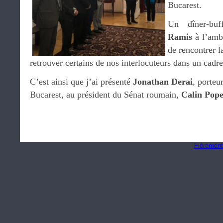
Bucarest.
Un dîner-bu
Ramis
à l’amb
de rencontrer 
retrouver certains de nos interlocuteurs dans un cadre
C’est ainsi que j’ai présenté
Jonathan Derai
, porteu
Bucarest, au président du Sénat roumain,
Calin Pope
Fièrement