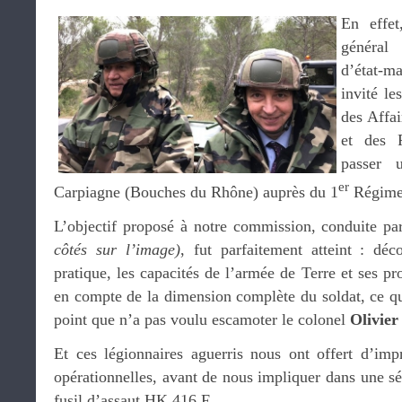
En effet
généra
d’état-ma
invité l
des Affai
et des 
passer 
er
Carpiagne (Bouches du Rhône) auprès du 1
Régimen
L’objectif proposé à notre commission, conduite p
côtés sur l’image)
, fut parfaitement atteint : déc
pratique, les capacités de l’armée de Terre et ses pr
en compte de la dimension complète du soldat, ce qui
point que n’a pas voulu escamoter le colonel
Olivier
Et ces légionnaires aguerris nous ont offert d’imp
opérationnelles, avant de nous impliquer dans une sé
fusil d’assaut HK 416 F.