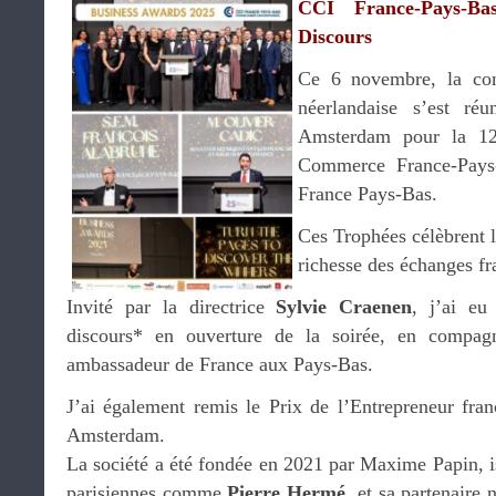
CCI France-Pays-B
Discours
Ce 6 novembre, la com
néerlandaise s’est 
Amsterdam pour la 12
Commerce France-Pays-
France Pays-Bas.
Ces Trophées célèbrent le
richesse des échanges fr
Invité par la directrice
Sylvie Craenen
, j’ai eu
discours* en ouverture de la soirée, en compa
ambassadeur de France aux Pays-Bas.
J’ai également remis le Prix de l’Entrepreneur fra
Amsterdam.
La société a été fondée en 2021 par Maxime Papin, is
parisiennes comme
Pierre Hermé
, et sa partenaire