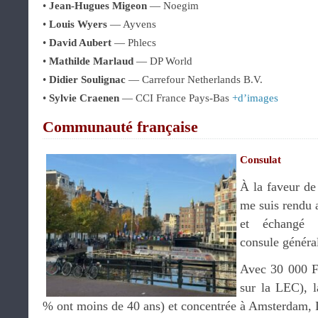
•
Jean-Hugues Migeon
— Noegim
•
Louis Wyers
— Ayvens
•
David Aubert
— Phlecs
•
Mathilde Marlaud
— DP World
•
Didier Soulignac
— Carrefour Netherlands B.V.
•
Sylvie Craenen
— CCI France Pays-Bas
+d’images
Communauté française
Consulat
À la faveur de
me suis rendu 
et échangé
consule généra
Avec 30 000 Fr
sur la LEC), 
% ont moins de 40 ans) et concentrée à Amsterdam, 