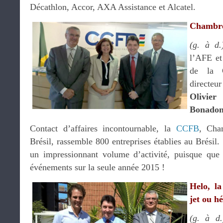
Décathlon, Accor, AXA Assistance et Alcatel.
Chambre
(g. à d.
l’AFE et
de la
directe
Olivier
Bonado
Contact d’affaires incontournable, la
CCFB
, Cha
Brésil, rassemble 800 entreprises établies au Brésil.
un impressionnant volume d’activité, puisque qu
événements sur la seule année 2015 !
Helo, l
jet ou hé
(g. à d.