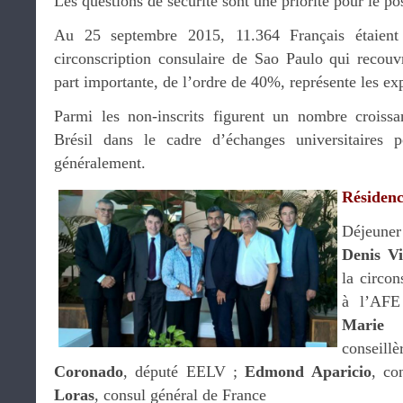
Les questions de sécurité sont une priorité pour le po
Au 25 septembre 2015, 11.364 Français étaient 
circonscription consulaire de Sao Paulo qui recouvr
part importante, de l’ordre de 40%, représente les ex
Parmi les non-inscrits figurent un nombre croissa
Brésil dans le cadre d’échanges universitaires
généralement.
Résidenc
Déjeuner
Denis Vi
la circon
à l’AF
Marie
conseill
Coronado
, député EELV ;
Edmond Aparicio
, co
Loras
, consul général de France