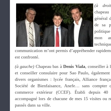
(à droi
chapea
général 
de sa pr
politiqu
mon ar
techn
communication m’ont permis d’appréhender rapidemen
est confronté.
(à gauche)
Chapeau bas à
Denis Viala
, conseiller à
et conseiller consulaire pour Sao Paulo, également
divers organismes : lycée français, Alliance fran
Société de Bienfaisance, Anefe… sans compter q
commerce extérieur (CCEF). Établi depuis 40
accompagné lors de chacune de mes 15 visites ou réu
passés dans sa ville.