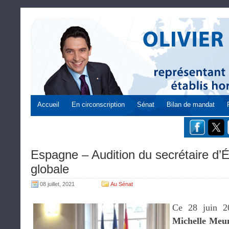
Accueil
En circonscription
Sénat
Bilan de mandat
Espagne – Audition du secrétaire d’É
globale
08 juillet, 2021
Au Sénat
Ce 28 juin 20
Michelle Meu