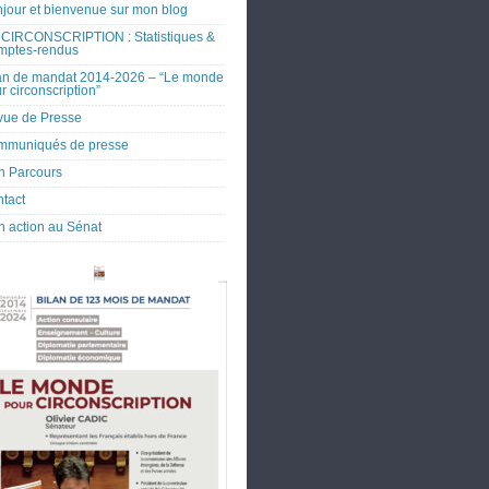
jour et bienvenue sur mon blog
CIRCONSCRIPTION : Statistiques &
mptes-rendus
an de mandat 2014-2026 – “Le monde
r circonscription”
ue de Presse
mmuniqués de presse
 Parcours
tact
 action au Sénat