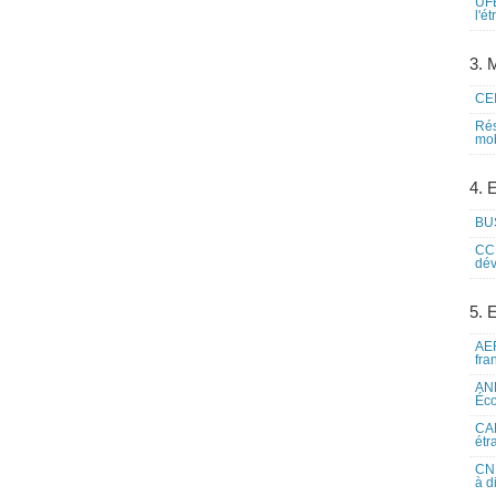
UFE
l'é
3. M
CEI
Rés
mob
4. 
BUS
CCI
dév
5. 
AEF
fra
ANE
Éco
CAM
étr
CNE
à d