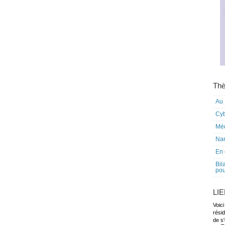
Thè
Au 
Cy
Mé
Nar
En 
Bil
pou
LI
Voici
rési
de s'