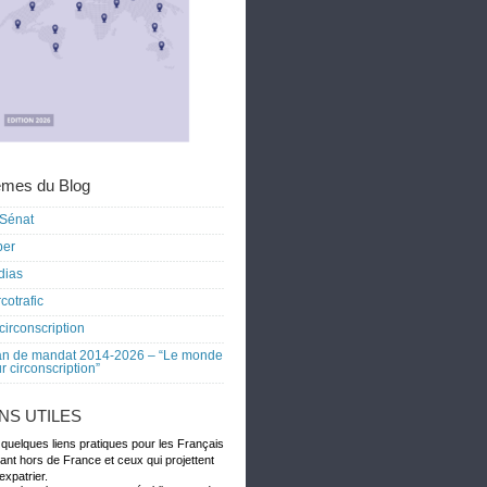
mes du Blog
Sénat
ber
dias
cotrafic
circonscription
an de mandat 2014-2026 – “Le monde
r circonscription”
ENS UTILES
 quelques liens pratiques pour les Français
dant hors de France et ceux qui projettent
expatrier.