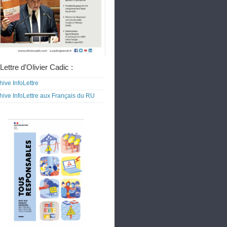
Lettre d’Olivier Cadic :
hive InfoLettre
hive InfoLettre aux Français du RU