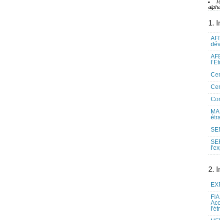
T
alpha
1. I
AFD
dé
AFE
l’E
Cen
Cen
Co
MAE
étr
SEN
SE
l'e
2. I
EXP
FIA
Acc
l'é