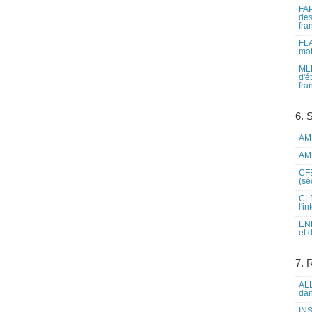
FAP
des
fra
FLA
mat
MLF
d'é
fra
6. 
AME
AME
CFE
(sé
CLE
l'i
ENL
et 
7. 
ALL
dan
INS