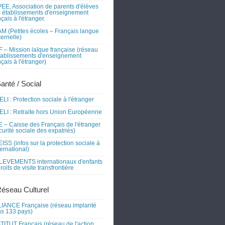
EE, Association de parents d'élèves
 établissements d'enseignement
nçais à l'étranger.
M (Petites écoles – Français langue
ernelle)
 – Mission laïque française (réseau
tablissements d'enseignement
nçais à l'étranger)
Santé / Social
LI : Protection sociale à l'étranger
LI : Retraite hors Union Européenne
 – Caisse des Français de l'étranger
curité sociale des expatriés)
ISS (infos sur la protection sociale à
nternational)
EVEMENTS internationaux d'enfants
droits de visite transfrontière
Réseau Culturel
IANCE Française (réseau implanté
s 133 pays)
TITUT Français (réseau de l'action