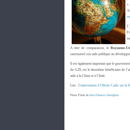
».
A
mo
L’
Fr
na
A titre de comparaison, le
Royaume-Un
sanctuarisé son aide publique au développ
Il est également important que le gouverne
du G20, est le deuxième bénéficiaire de l’
aide à la Chine et à l’Inde.
Lire : l’
intervention d’Olivier Cadic sur la
Photo Flickr de
Irina Patrascu Gheorghita