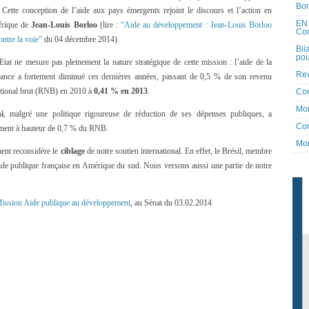
Bon
 Cette conception de l’aide aux pays émergents rejoint le discours et l’action en
EN 
frique de
Jean-Louis Borloo
(lire :
“Aide au développement : Jean-Louis Borloo
Co
ntre la voie”
du 04 décembre 2014).
Bil
pou
Etat ne mesure pas pleinement la nature stratégique de cette mission : l’aide de la
Rev
ance a fortement diminué ces dernières années, passant de 0,5 % de son revenu
tional brut (RNB) en 2010 à
0,41 % en 2013
.
Co
Mon
i
, malgré une politique rigoureuse de réduction de ses dépenses publiques, a
Con
ement à hauteur de 0,7 % du RNB.
Mon
ment reconsidère le
ciblage
de notre soutien international. En effet, le Brésil, membre
aide publique française en Amérique du sud. Nous versons aussi une partie de notre
 Mission Aide publique au développement
, au Sénat du 03.02.2014