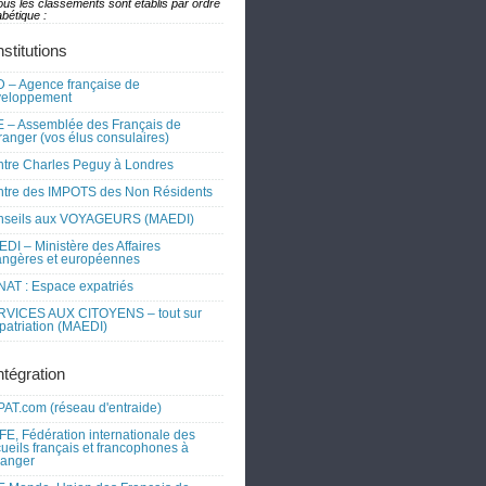
ous les classements sont établis par ordre
bétique :
nstitutions
 – Agence française de
veloppement
 – Assemblée des Français de
tranger (vos élus consulaires)
tre Charles Peguy à Londres
tre des IMPOTS des Non Résidents
nseils aux VOYAGEURS (MAEDI)
DI – Ministère des Affaires
angères et européennes
AT : Espace expatriés
RVICES AUX CITOYENS – tout sur
xpatriation (MAEDI)
ntégration
AT.com (réseau d'entraide)
FE, Fédération internationale des
ueils français et francophones à
tranger