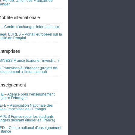
 Monde, Union des Français de
tranger
obilité internationale
 – Centre d'échanges internationaux
eau EURES – Portail européen sur la
ilité de l'emploi
Entreprises
INESS France (exporter, investir…)
 Françaises à l'étranger (projets de
eloppement à l'international)
Enseignement
E – Agence pour l’enseignement
nçais à l’étranger
FE – Association Nationale des
les Françaises de l’Étranger
PUS France (pour les étudiants
angers désirant étudier en France)
D – Centre national d'enseignement
istance