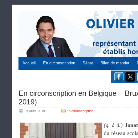
Accueil
En circonscription
Sénat
Bilan de mandat
En circonscription en Belgique – Bruxe
2019)
19 juillet, 2019
En circonscription
(g. à d.)
Jonat
du réseau scol