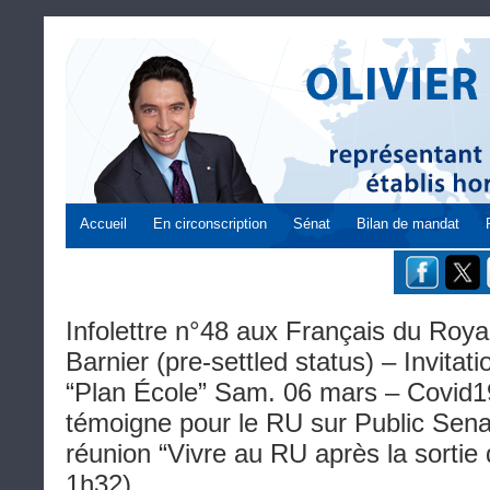
Accueil
En circonscription
Sénat
Bilan de mandat
Infolettre n°48 aux Français du Roy
Barnier (pre-settled status) – Invitati
“Plan École” Sam. 06 mars – Covid1
témoigne pour le RU sur Public Sena
réunion “Vivre au RU après la sortie 
1h32)