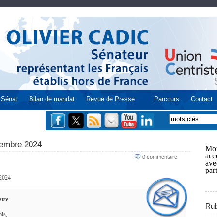
Sénat
Bilan de mandat
Revue de Presse
Parcours
Contact
embre 2024
Mon
acce
0 commentaire
ave
part
2024
stre
Rub
is,