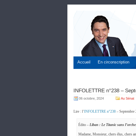
Accueil
En circonscription
INFOLETTRE n°238 – Sept
06 octobre, 2024
Au Sénat
Lire : l’
INFOLETTRE n°238
– Septembre 
Édito –
Liban : Le Titanic sans l’orche
Madame, Monsieur, chers élus, chers am