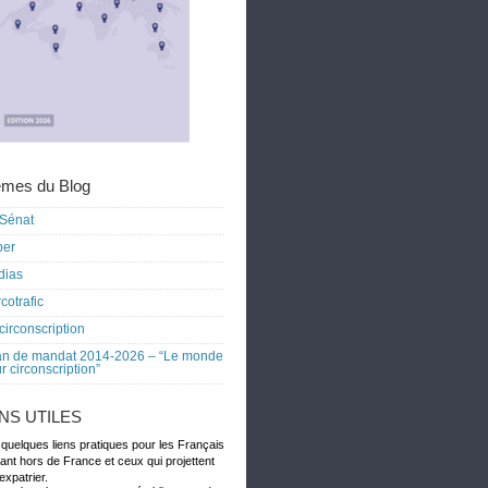
mes du Blog
Sénat
ber
dias
cotrafic
circonscription
an de mandat 2014-2026 – “Le monde
r circonscription”
ENS UTILES
 quelques liens pratiques pour les Français
dant hors de France et ceux qui projettent
expatrier.