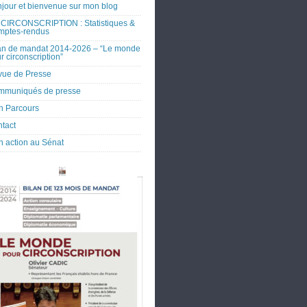
jour et bienvenue sur mon blog
CIRCONSCRIPTION : Statistiques &
mptes-rendus
an de mandat 2014-2026 – “Le monde
r circonscription”
ue de Presse
mmuniqués de presse
 Parcours
tact
 action au Sénat