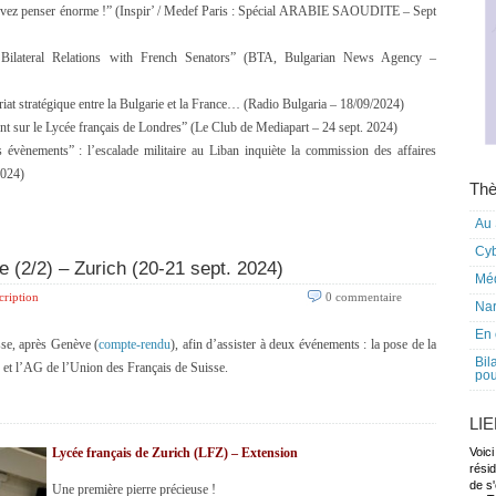
devez penser énorme !” (Inspir’ / Medef Paris : Spécial ARABIE SAOUDITE – Sept
ilateral Relations with French Senators” (BTA, Bulgarian News Agency –
riat stratégique entre la Bulgarie et la France… (Radio Bulgaria – 18/09/2024)
nt sur le Lycée français de Londres” (Le Club de Mediapart – 24 sept. 2024)
 évènements” : l’escalade militaire au Liban inquiète la commission des affaires
2024)
Thè
Au 
Cy
e (2/2) – Zurich (20-21 sept. 2024)
Mé
cription
0 commentaire
Nar
En 
se, après Genève (
compte-rendu
), afin d’assister à deux événements : la pose de la
Bil
 et l’AG de l’Union des Français de Suisse.
pou
LI
Lycée français de Zurich (LFZ) – Extension
Voici
rési
de s'
Une première pierre précieuse !