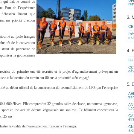
UFE
n qui liait le comité de
l'é
e. Fort de l’expérience
 Sébastien Ricout que
3. M
ait ma priorité d’action
CEI
Rés
etourné au lycée français
mob
lus tôt de la convention
 statut de partenaire de
4. 
’optimiser la gouvernance
BUS
CCI
dév
ectrice du primaire ont été recrutés et le projet d’agrandissement prévoyant un
sse et la location du terrain sur 80 ans à proximité a été engagé.
5. 
idé au début officiel de la construction du second bâtiment du LFZ par l’entreprise
AEF
fra
 500 à 600 élèves. Elle comprendra 32 grandes salles de classe, un nouveau gymnase,
ANE
Éco
 sport et une aire de détente végétalisée sur son toit. Ce bâtiment concrétisera la
CAM
en 25 ans.
étr
lustre la vitalité de l’enseignement français à l’étranger.
CNE
à d