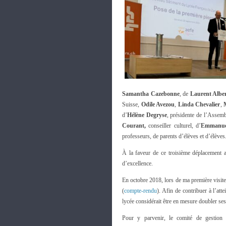
Samantha Cazebonne
, de
Laurent Alber
Suisse,
Odile Avezou
,
Linda Chevalier
,
d’
Hélène Degryse
, présidente de l’Assemb
Courant,
conseiller culturel, d’
Emmanue
professeurs, de parents d’élèves et d’élèves
À la faveur de ce troisième déplacement a
d’excellence.
En octobre 2018, lors de ma première visite
(
compte-rendu
). Afin de contribuer à l’att
lycée considérait être en mesure doubler ses
Pour y parvenir, le comité de gestion 