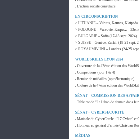
.
L’action sociale consulaire
EN CIRCONSCRIPTION
> LITUANIE – Vilnius, Kaunas, Klaipéda &
> POLOGNE – Varsovie, Karpacz – 33ème 
> BULGARIE – Sofia (17-18 sept. 2024)
> SUISSE – Genève, Zurich (19-21 sept. 
> ROYAUME-UNI – Londres (24-25 sept.
WORLDSKILLS LYON 2024
.
Ouverture de la 47ème édition des WorldS
.
Compétitions (jour 1 & 4)
.
Remise de médailles (optoélectronique)
.
Clôture de la 47ème édition des WorldSkil
SÉNAT – COMMISSION DES AFFAI
.
Table ronde “Le Liban de demain dans le
SÉNAT – CYBERSÉCURITÉ
.
Matinale du CyberCercle : “17 Cyber” et 
.
Honneur au général d’armée Christian Ro
MÉDIAS