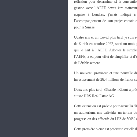
réflexion pour déterminer si la conventio
gestion avec l’AEFE devait être maintenu
acquise à Londres, j’avais indiqué à
l’accompagnement de son projet constituer
pour la Suisse.
Quatre ans et un Covid plus tard, je suis r
de Zurich en octobre 2022, sorti un mois p
qui le liait à l’AEFE. Adopter le simple
l’AEFE, a eu pour effet de simplifier et d
de l’établissement.
Un nouveau proviseur et une nouvelle dir
investissement de 26,4 millions de francs sui
Deux ans plus tard, Sébastien Ricout a prés
suisse HRS Real Estate AG.
Cette extension est prévue pour accueillir
un auditorium, une cafétéria, un terrain de
progression des effectifs du LFZ de 500% 
Cette première pierre est précieuse car elle il