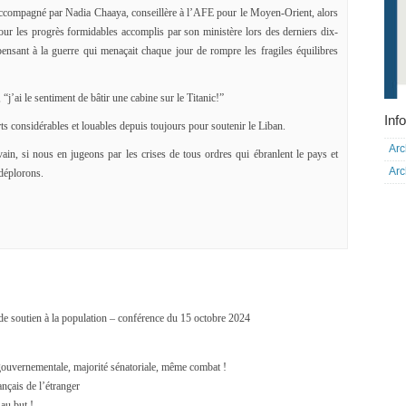
 accompagné par Nadia Chaaya, conseillère à l’AFE pour le Moyen-Orient, alors
pour les progrès formidables accomplis par son ministère lors des derniers dix-
 pensant à la guerre qui menaçait chaque jour de rompre les fragiles équilibres
“j’ai le sentiment de bâtir une cabine sur le Titanic!”
Info
ts considérables et louables depuis toujours pour soutenir le Liban.
Arc
in, si nous en jugeons par les crises de tous ordres qui ébranlent le pays et
Arc
 déplorons.
 de soutien à la population – conférence du 15 octobre 2024
gouvernementale, majorité sénatoriale, même combat !
nçais de l’étranger
 au but !