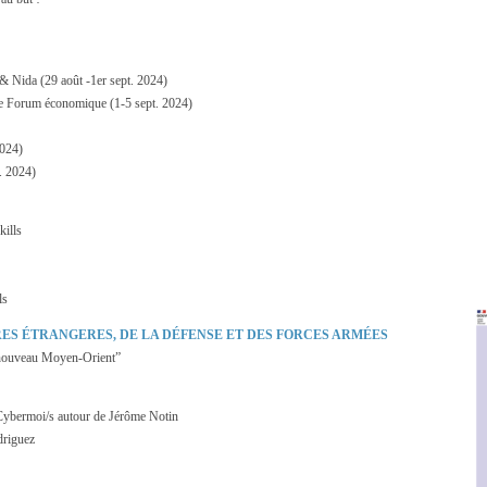
 Nida (29 août -1er sept. 2024)
Forum économique (1-5 sept. 2024)
2024)
 2024)
kills
ls
RES ÉTRANGERES, DE LA DÉFENSE ET DES FORCES ARMÉES
 nouveau Moyen-Orient”
Cybermoi/s autour de Jérôme Notin
driguez