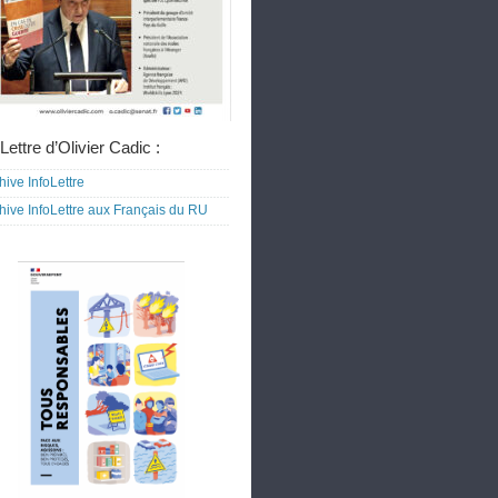
Lettre d’Olivier Cadic :
hive InfoLettre
hive InfoLettre aux Français du RU