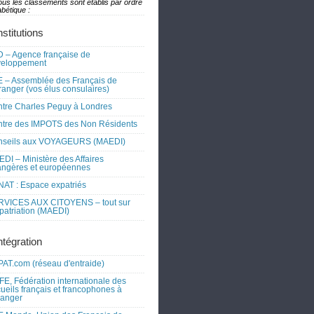
ous les classements sont établis par ordre
bétique :
nstitutions
 – Agence française de
veloppement
 – Assemblée des Français de
tranger (vos élus consulaires)
tre Charles Peguy à Londres
tre des IMPOTS des Non Résidents
nseils aux VOYAGEURS (MAEDI)
DI – Ministère des Affaires
angères et européennes
AT : Espace expatriés
RVICES AUX CITOYENS – tout sur
xpatriation (MAEDI)
ntégration
AT.com (réseau d'entraide)
FE, Fédération internationale des
ueils français et francophones à
tranger