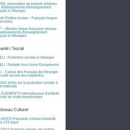
EE, Association de parents d'élèves
 établissements d'enseignement
nçais à l'étranger.
M (Petites écoles – Français langue
ernelle)
 – Mission laïque française (réseau
tablissements d'enseignement
nçais à l'étranger)
Santé / Social
LI : Protection sociale à l'étranger
LI : Retraite hors Union Européenne
 – Caisse des Français de l'étranger
curité sociale des expatriés)
ISS (infos sur la protection sociale à
nternational)
EVEMENTS internationaux d'enfants
droits de visite transfrontière
Réseau Culturel
IANCE Française (réseau implanté
s 133 pays)
TITUT Français (réseau de l'action