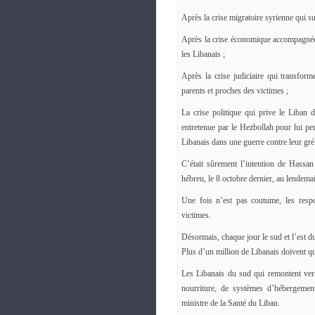
Après la crise migratoire syrienne qui 
Après la crise économique accompagnée p
les Libanais ;
Après la crise judiciaire qui transform
parents et proches des victimes ;
La crise politique qui prive le Liban
entretenue par le Hezbollah pour lui pe
Libanais dans une guerre contre leur gré
C’était sûrement l’intention de Hassan 
hébreu, le 8 octobre dernier, au lendemai
Une fois n’est pas coutume, les respon
victimes.
Désormais, chaque jour le sud et l’est 
Plus d’un million de Libanais doivent qui
Les Libanais du sud qui remontent vers
nourriture, de systèmes d’hébergemen
ministre de la Santé du Liban.