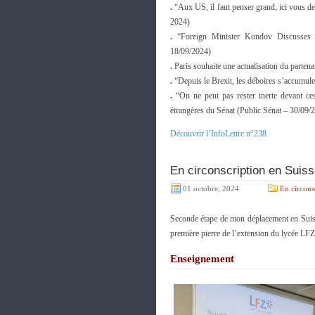
.
“Aux US, il faut penser grand, ici vous 
2024)
.
“Foreign Minister Kondov Discusses B
18/09/2024)
.
Paris souhaite une actualisation du partena
.
“Depuis le Brexit, les déboires s’accumule
.
“On ne peut pas rester inerte devant ces
étrangères du Sénat (Public Sénat – 30/09/
Découvrir l’InfoLettre n°238
En circonscription en Suiss
01 octobre, 2024
En circons
Seconde étape de mon déplacement en Suis
première pierre de l’extension du lycée LFZ
Enseignement