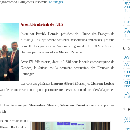
 engagement au long cours inspirant.
+d’images
FAP
des
fra
FLA
mat
Assemblée générale de l’UFS
MLF
d'é
Invité par
Patrick Lenain
, président de l’Union des Français de
fra
Suisse (UFS), qui fédère plusieurs associations françaises, j’ai une
nouvelle fois participé à l’assemblée générale de l’UFS à Zurich,
6. 
clôturée par l’ambassadrice
Marion Paradas
.
AME
Avec 171 369 inscrits, dont 140 636 pour la seule circonscription de
AME
Genève, la Suisse est la première destination des Français de
CFE
l’étranger.
(sé
CLE
Les consuls généraux
Laurent Alberti
(Zurich) et
Clément Leclerc
l'i
ant les chantiers en cours pour permettre aux services consulaires de s’adapter en
ENL
e.
et 
du Liechtenstein par
Maximilien Marxer
,
Sébastien Ricout
a rendu compte des
7. 
urich
ALL
lis en Suisse et du
dan
Olivia Richard
et
INS