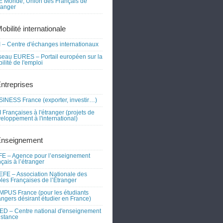
 Monde, Union des Français de
tranger
obilité internationale
 – Centre d'échanges internationaux
eau EURES – Portail européen sur la
ilité de l'emploi
Entreprises
INESS France (exporter, investir…)
 Françaises à l'étranger (projets de
eloppement à l'international)
Enseignement
E – Agence pour l’enseignement
nçais à l’étranger
FE – Association Nationale des
les Françaises de l’Étranger
PUS France (pour les étudiants
angers désirant étudier en France)
D – Centre national d'enseignement
istance