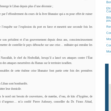
Bon
submerge le Liban depuis plus d’une décennie ;
EN 
Co
ar l’effondrement du cours de la livre libanaise qui a eu pour effet de ruiner
Bil
pou
Rev
e l’enquête sur l’explosion du port en farce et meurtrit une seconde fois les
Co
Mon
 de son président et d’un gouvernement depuis deux ans, consciencieusement
rmettre de contrôler le pays débouche sur une crise… militaire qui entraîne les
Con
.
Mon
Nasrallah, le chef du Hezbollah, lorsqu’il a lancé ses attaques contre l’État
n des attaques meurtrières du Hamas sur le territoire israélien.
sables de cette énième crise libanaise font partie cette fois des premières
du Liban sont bombardés.
tter leur domicile.
 le nord ont besoin de couvertures, de matelas, d’eau, de kits d’hygiène, de
t d’urgence… m’a confié Pierre Anhoury, conseiller du Dr. Firass Abiad,