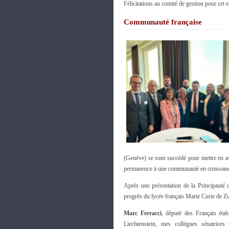
Félicitations au comité de gestion pour cet
Communauté française
(Genève) se sont succédé pour mettre en av
permanence à une communauté en croissanc
Après une présentation de la Principauté 
progrès du lycée français Marie Curie de Z
Marc Ferracci
, député des Français étab
Liechtenstein, mes collègues sénatrices