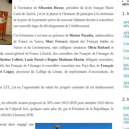
T
alpha
À l’invitation de
Sébastien Ricout
, président du lycée français Marie
1. I
Curie de Zurich, j’ai eu le plaisir et l’honneur de participer à la cérémonie
de la pose de la première pierre du nouveau bâtiment destiné à concrétiser
AFD
une nouvelle étape du développement de l’établissement.
dé
AFE
Cet événement s’est tenu en présence de
Marion Paradas
, ambassadrice
l’E
de France en Suisse,
Marc Ferracci
, député des Français établis en
Cen
Suisse et du Liechtenstein, mes collègues sénatrices
Olivia Richard
et
Cen
ti
, consul général de France à Zurich, des conseillers des Français de l’étranger de
Co
Marlene Collette
,
Louis Portal
et
Régine Mazloum-Martin
, déléguée consulaire,
MAE
lée des Français de l’étranger et conseillère consulaire aux Pays-Bas, de
François
étr
l Coigny
, proviseur du Collège du Léman, de représentants d’associations, de
SEN
.
SE
l'e
u LFZ, j’ai eu l’opportunité de saluer les progrès constants de cet établissement
2. I
, les effectifs avaient progressé de 50% entre 2013-2018 pour atteindre 1023 élèves
EXP
einte de l’objectif fixé, quelques mois plus tôt, par le Président de la République, le
 effectifs à horizon 2030.
FIA
Acc
l'é
avait alors engagé une