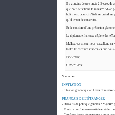
Il y a moins de trois mois à Beyrouth,
que nous félicitions le ministre Abiad 
huit mois, celui-ci s’était assombri en
qu’il tentait de construire.
Et de conclure d’une prédiction glaçante, 
La diplomatie française déploie des effor
Malheureusement, nous travaillons en va
toutes les victimes innocentes que nous
Fidèlement,
Olivier Cadic
Sommaire :
INVITATION
.
Situation géopolique au Liban et initiative
FRANÇAIS DE L’ÉTRANGER
.
Discours de politique générale : Majorité 
.
Ministre du Commerce extérieur et des Fra
.
Certificats de vie biométriques : on touche