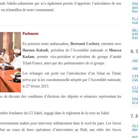
ande Sahélo-saharienne qui m’a également permis d’apprécier l’articulation de nos
FAP
des
r un échantillon de notre communauté.
fra
FLA
mat
MLF
Parlement
d'é
fra
En présence notre ambassadeur,
Bertrand Cochery
, entretien avec
Haroun Kabadi
, président de l’Assemblée nationale et
Moussa
6. 
Kadam
, premier vice-président et président du groupe d’amitié
AME
Tchad-France, ainsi que des parlementaires de ce groupe.
AME
Les échanges ont porté sur l’introduction d’un Sénat au Tchad,
CFE
prévu par la loi constitutionnelle adoptée par l’Assemblée nationale,
(sé
le 27 février 2015.
CLE
l'i
ux de discuter des conditions d’élections des députés et sénateurs représentant les
ENL
et 
mbre fondateur du G5 Sahel, engagé dans le règlement de la crise au Sahel.
7. 
 gouvernement malien pour intervenir militairement dans le nord du pays. Les forces
ALL
but au cours de leurs opérations d’intervention au Mali, aux côtés des forces
dan
INS