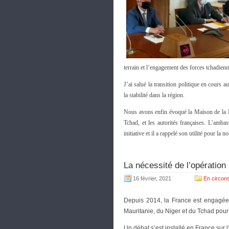
terrain et l’engagement des forces tchadienn
J’ai salué la transition politique en cours 
la stabilité dans la région.
Nous avons enfin évoqué la Maison de la 
Tchad, et les autorités françaises. L’amb
initiative et il a rappelé son utilité pour la
La nécessité de l’opératio
16 février, 2021
En circons
Depuis 2014, la France est engagée 
Mauritanie, du Niger et du Tchad pour 
Un débat s’est installé en France sur l