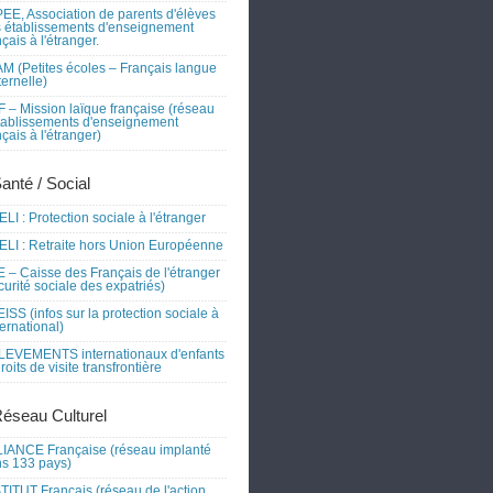
EE, Association de parents d'élèves
 établissements d'enseignement
nçais à l'étranger.
M (Petites écoles – Français langue
ernelle)
 – Mission laïque française (réseau
tablissements d'enseignement
nçais à l'étranger)
Santé / Social
LI : Protection sociale à l'étranger
LI : Retraite hors Union Européenne
 – Caisse des Français de l'étranger
curité sociale des expatriés)
ISS (infos sur la protection sociale à
nternational)
EVEMENTS internationaux d'enfants
droits de visite transfrontière
Réseau Culturel
IANCE Française (réseau implanté
s 133 pays)
TITUT Français (réseau de l'action