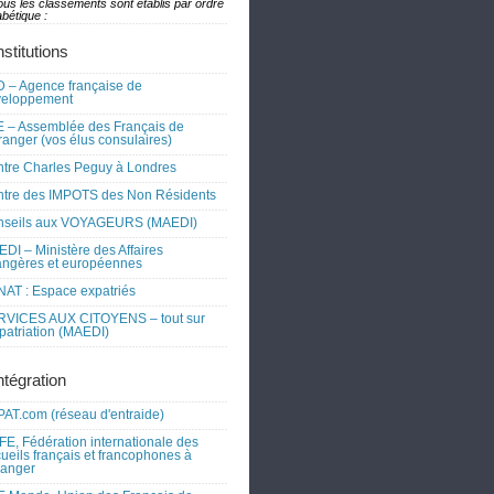
ous les classements sont établis par ordre
bétique :
nstitutions
 – Agence française de
veloppement
 – Assemblée des Français de
tranger (vos élus consulaires)
tre Charles Peguy à Londres
tre des IMPOTS des Non Résidents
nseils aux VOYAGEURS (MAEDI)
DI – Ministère des Affaires
angères et européennes
AT : Espace expatriés
RVICES AUX CITOYENS – tout sur
xpatriation (MAEDI)
ntégration
AT.com (réseau d'entraide)
FE, Fédération internationale des
ueils français et francophones à
tranger