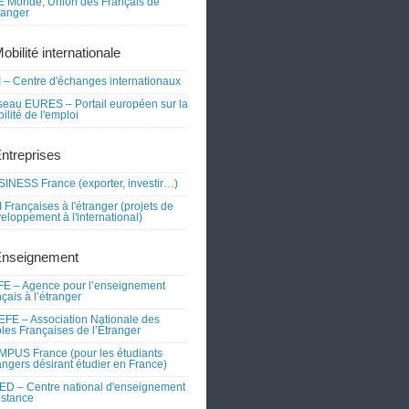
 Monde, Union des Français de
tranger
obilité internationale
 – Centre d'échanges internationaux
eau EURES – Portail européen sur la
ilité de l'emploi
Entreprises
INESS France (exporter, investir…)
 Françaises à l'étranger (projets de
eloppement à l'international)
Enseignement
E – Agence pour l’enseignement
nçais à l’étranger
FE – Association Nationale des
les Françaises de l’Étranger
PUS France (pour les étudiants
angers désirant étudier en France)
D – Centre national d'enseignement
istance