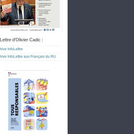
Lettre d’Olivier Cadic :
hive InfoLettre
hive InfoLettre aux Français du RU