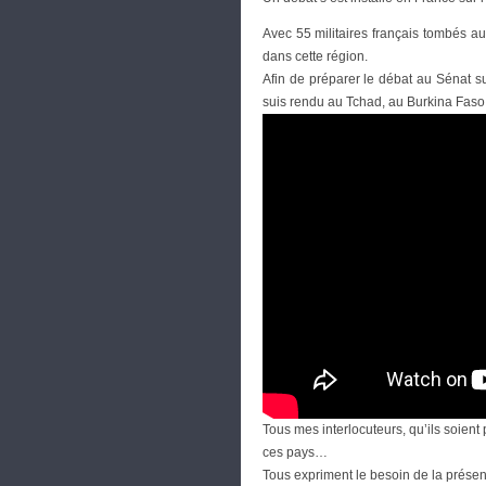
Avec 55 militaires français tombés au
dans cette région.
Afin de préparer le débat au Sénat su
suis rendu au Tchad, au Burkina Faso 
Tous mes interlocuteurs, qu’ils soient
ces pays…
Tous expriment le besoin de la présen