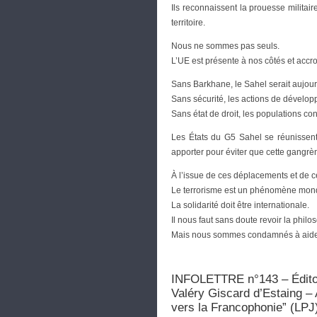
Ils reconnaissent la prouesse militai
territoire.
Nous ne sommes pas seuls.
L’UE est présente à nos côtés et accroî
Sans Barkhane, le Sahel serait aujourd
Sans sécurité, les actions de dévelop
Sans état de droit, les populations con
Les États du G5 Sahel se réunissent 
apporter pour éviter que cette gangrèn
À l’issue de ces déplacements et de ce
Le terrorisme est un phénomène mond
La solidarité doit être internationale.
Il nous faut sans doute revoir la philo
Mais nous sommes condamnés à aider c
INFOLETTRE n°143 – Édito
Valéry Giscard d’Estaing – 
vers la Francophonie” (L