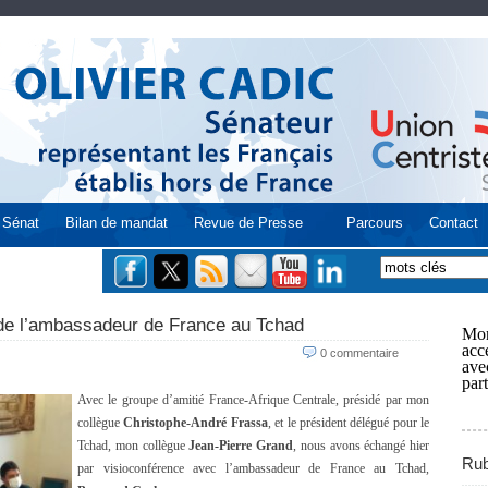
Sénat
Bilan de mandat
Revue de Presse
Parcours
Contact
 de l’ambassadeur de France au Tchad
Mon
acce
0 commentaire
ave
part
Avec le groupe d’amitié France-Afrique Centrale, présidé par mon
collègue
Christophe-André Frassa
, et le président délégué pour le
Tchad, mon collègue
Jean-Pierre Grand
, nous avons échangé hier
Rub
par visioconférence avec l’ambassadeur de France au Tchad,