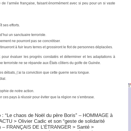
re de l’armée française, faisant énormément avec si peu pour un si vaste
t ses efforts.
’hui un sanctuaire terroriste.
pement ne pourront pas se concrétiser.
tinueront à fuir leurs terres et grossiront le flot de personnes déplacées.
pour évaluer les progrès constatés et déterminer et les adaptations à
e terroriste ne se répande aux États côtiers du golfe de Guinée.
s débats, j’ai la conviction que cette guerre sera longue.
ial.
sophie de notre action.
es pays à réussir pour éviter que la région ne s’embrase.
 : “Le chaos de Noël du père Boris” – HOMMAGE à
ACTU > Olivier Cadic et son “geste de solidarité
PJ) – FRANÇAIS DE L’ÉTRANGER > Santé >