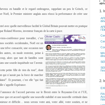
T
alpha
heveux en bataille et le regard ombrageux, rappelant un peu le Grinch, ce
1. I
er Noël, le Premier ministre anglais aura réussi la performance de créer une
AFD
dé
ré avec quelle merveilleuse facilité le Global Britain pouvait mettre en pratique
AFE
l’E
 par Roland Moreno, inventeur français de la carte à puce.
Cen
sio-conférence pour travailler, c’est
Cen
nos sociétés occidentales, Noël est un
Co
, une trêve consacrée, une occasion rare
es autres, en mode restreint, peine à
MAE
étr
coup, alors que tant de familles sont
SEN
dans une sourde inquiétude sur l’avenir.
SE
te petite fille de rien du tout”, dont
l'e
ant qui n’aurait pas la force de marcher
isé”. Et pourtant, c’est elle “qui fait
2. I
ille s’appelle Espérance.
EXP
l’annonce de l’accord parvenu sur le Brexit entre le Royaume-Uni et l’UE,
FIA
Acc
nse que cet accord signifie une nouvelle stabilité et une nouvelle certitude dans
l'é
onieuse et difficile… nous serons votre ami, votre allié, votre soutien, et ne