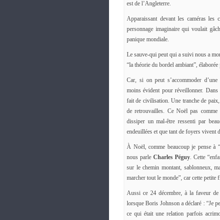
est de l’Angleterre.
Apparaissant devant les caméras les c
personnage imaginaire qui voulait gâch
panique mondiale.
Le sauve-qui peut qui a suivi nous a mont
“la théorie du bordel ambiant”, élaborée
Car, si on peut s’accommoder d’une vi
moins évident pour réveillonner. Dans 
fait de civilisation. Une tranche de paix
de retrouvailles. Ce Noël pas comme l
dissiper un mal-être ressenti par beau
endeuillées et que tant de foyers vivent 
À Noël, comme beaucoup je pense à “cet
nous parle
Charles Péguy
. Cette “enf
sur le chemin montant, sablonneux, mala
marcher tout le monde”, car cette petite f
Aussi ce 24 décembre, à la faveur de 
lorsque Boris Johnson a déclaré : “Je pe
ce qui était une relation parfois acrim