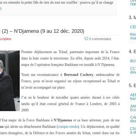
UFE
i cru entendre la petite fille de rien du tout me souffler : pourvu qu’il ne change
l'é
3
3. M
CEI
d (2) – N’Djamena (9 au 12 déc. 2020)
Rés
mob
cription
0 commentaire
4. 
Premier déplacement au Tchad, partenaire important de la France
dans la lutte contre le terrorisme. En effet, depuis août 2014, l’état-
BUS
major de l’opération française Barkhane est installé à N’Djamena.
CCI
dév
Toute ma reconnaissance à
Bertrand Cochery
, ambassadeur de
France, pour m’avoir organisé un séjour exceptionnel au Tchad et
5. 
m’avoir accompagné sur place.
AEF
J’ai eu le bonheur de travailler quatre années durant à ses côtés
fra
tandis qu’il était consul général de France à Londres, de 2005 à
ANE
Éco
2009.
CAM
 l’Etat major de la Force Barkhane à
N’Djamena
et sa base aérienne, puis de me
étr
eau
qui abrite un détachement Barkhane (
compte-rendu
). Un déplacement, en qualité
CNE
à d
aires étrangères, de la Défense et des Forces armées du Sénat, centré donc sur les