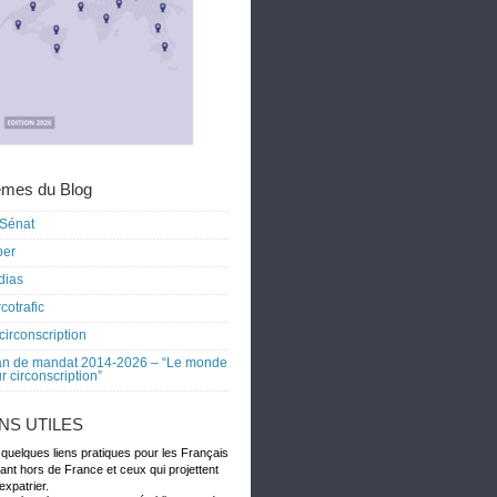
mes du Blog
Sénat
ber
dias
cotrafic
circonscription
an de mandat 2014-2026 – “Le monde
r circonscription”
ENS UTILES
 quelques liens pratiques pour les Français
dant hors de France et ceux qui projettent
expatrier.