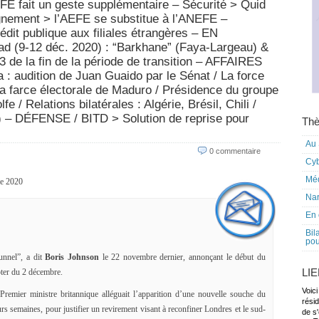
FE fait un geste supplémentaire – Sécurité > Quid
ignement > l’AEFE se substitue à l’ANEFE –
dit publique aux filiales étrangères – EN
(9-12 déc. 2020) : “Barkhane” (Faya-Largeau) &
de la fin de la période de transition – AFFAIRES
audition de Juan Guaido par le Sénat / La force
 la farce électorale de Maduro / Présidence du groupe
 / Relations bilatérales : Algérie, Brésil, Chili /
) – DÉFENSE / BITD > Solution de reprise pour
Thè
Au 
0 commentaire
Cy
Mé
e 2020
Nar
En 
Bil
pou
unnel”, a dit
Boris Johnson
le 22 novembre dernier, annonçant le début du
LI
er du 2 décembre.
Voici
Premier ministre britannique alléguait l’apparition d’une nouvelle souche du
rési
urs semaines, pour justifier un revirement visant à reconfiner Londres et le sud-
de s'