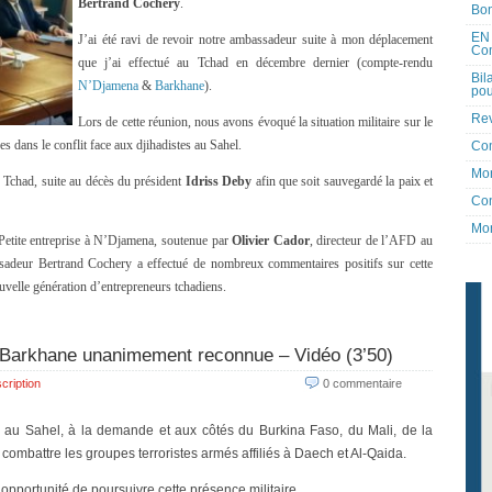
Bertrand Cochery
.
Bon
EN 
J’ai été ravi de revoir notre ambassadeur suite à mon déplacement
Co
que j’ai effectué au Tchad en décembre dernier (compte-rendu
Bil
N’Djamena
&
Barkhane
).
pou
Rev
Lors de cette réunion, nous avons évoqué la situation militaire sur le
es dans le conflit face aux djihadistes au Sahel.
Co
Mon
au Tchad, suite au décès du président
Idriss Deby
afin que soit sauvegardé la paix et
Con
Mon
Petite entreprise à N’Djamena, soutenue par
Olivier Cador
, directeur de l’AFD au
assadeur Bertrand Cochery a effectué de nombreux commentaires positifs sur cette
 nouvelle génération d’entrepreneurs tchadiens.
n Barkhane unanimement reconnue – Vidéo (3’50)
cription
0 commentaire
au Sahel, à la demande et aux côtés du Burkina Faso, du Mali, de la
combattre les groupes terroristes armés affiliés à Daech et Al-Qaida.
’opportunité de poursuivre cette présence militaire.