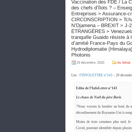
Vaccination des FDE / La C
des chefs d’îlots ? – Ense
Entreprises > Assurance-cré
CIRCONSCRIPTION > Tchad 
N’Djamena – BREXIT > J-23 
ÉTRANGÈRES > Venezuela : 
tranquille Guaido résiste à
d’amitié France-Pays du Golfe
Hydrodiplomatie (Himalaya
Photonis
29 décembre, 2020
Au Sénat
Lire : l’
INFOLETTRE n°143
– 29 décembr
Edito de l’InfoLettre n°143
Le chaos de Noël du père Boris
“Nous voyons la lumière au bout du t
déconfinement du Royaume-Uni à compt
Moins de trois semaines plus tard, le 
Covid, pourtant identifiée depuis plusie