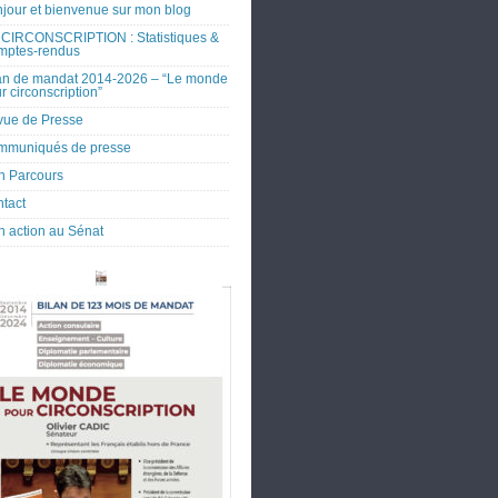
jour et bienvenue sur mon blog
CIRCONSCRIPTION : Statistiques &
mptes-rendus
an de mandat 2014-2026 – “Le monde
r circonscription”
ue de Presse
mmuniqués de presse
 Parcours
tact
 action au Sénat