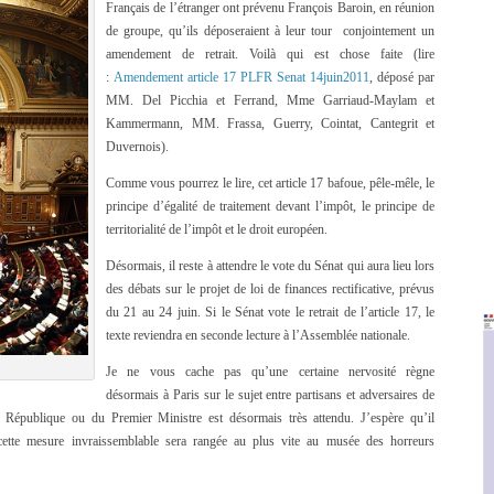
Français de l’étranger ont prévenu François Baroin, en réunion
de groupe, qu’ils déposeraient à leur tour conjointement un
amendement de retrait. Voilà qui est chose faite (lire
:
Amendement article 17 PLFR Senat 14juin2011
, déposé par
MM. Del Picchia et Ferrand, Mme Garriaud-Maylam et
Kammermann, MM. Frassa, Guerry, Cointat, Cantegrit et
Duvernois).
Comme vous pourrez le lire, cet article 17 bafoue, pêle-mêle, le
principe d’égalité de traitement devant l’impôt, le principe de
territorialité de l’impôt et le droit européen.
Désormais, il reste à attendre le vote du Sénat qui aura lieu lors
des débats sur le projet de loi de finances rectificative, prévus
du 21 au 24 juin. Si le Sénat vote le retrait de l’article 17, le
texte reviendra en seconde lecture à l’Assemblée nationale.
Je ne vous cache pas qu’une certaine nervosité règne
désormais à Paris sur le sujet entre partisans et adversaires de
a République ou du Premier Ministre est désormais très attendu. J’espère qu’il
 cette mesure invraissemblable sera rangée au plus vite au musée des horreurs