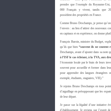
prendre que l’exemple du Royaume-Uni, 
000 Français y vivent, tandis que 20
possèdent des propriétés en France.
Comme Bruno Deschamps, je pense qu’on 
l’envers : au lieu d’attirer des nouveaux c
en capitaux et en expérience, on donne plutôt
François Baroin, ministre du Budget, expliq
qu’ils que bien
“souvent ils ne coutent r
Deschamps, avant d’ajouter dans sa note q
à l’ISF le cas échéant, à la TVA, aux dro
l’économie locale par le biais de leurs inve
souvent pour accueillir et former dans leur
pour apprendre des langues étrangères ou 
exemple, étudiants, stagiaires, VIE).”
Je rejoins Bruno Deschamps en tous points 
d’aiguillage en présupposant que les expatr
de leur départ.
Je passe sur la légalité d’une initiative 
d’établissement. Je reviens sur l’esprit 