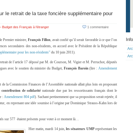
le retrait de la taxe foncière supplémentaire pour
 Budget des Français à l’étranger
1 commentaire
Info
e Premier ministre,
François Fillon
, avait confié qu’il serait favorable à ce que l’on
idences secondaires des non-résidents, en accord avec le Président de la République
Arc
upplémentaire pour les non-résidents”
du 10 juin 2011).
Arc
etrait de l’article 17 déposé par M. de Courson, M. Vigier et M. Perruchot, députés
lègues avec le soutien du ministre du Budget,
François Baroin
(lire :
Amendement
nt de la Commission Finances de l’Assemblée nationale allait plus loin en proposant
e
contribution de solidarité
nationale due par les ressortissants français dont le
re :
Amendement 804 pdf
). Sachant pertinemment que sa proposition serait rejetée, il
futur, en reprenant une idée soumise à l’origine par Dominique Strauss-Kahn lors de
putés sur 577 étaient présents pour voter à ce moment là…
Hier matin, mardi 14 juin,
les sénateurs UMP
représentant les