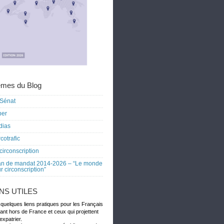
mes du Blog
Sénat
ber
dias
cotrafic
circonscription
an de mandat 2014-2026 – “Le monde
r circonscription”
ENS UTILES
 quelques liens pratiques pour les Français
dant hors de France et ceux qui projettent
expatrier.