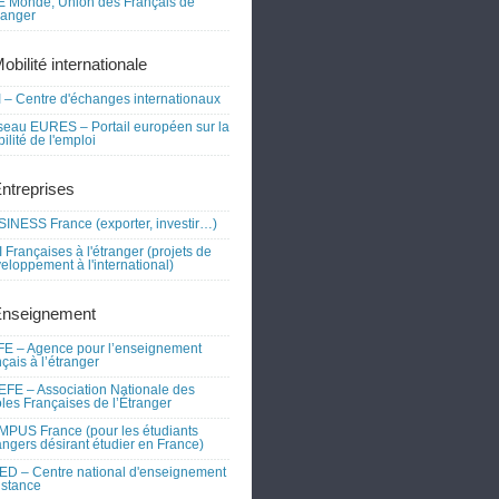
 Monde, Union des Français de
tranger
obilité internationale
 – Centre d'échanges internationaux
eau EURES – Portail européen sur la
ilité de l'emploi
Entreprises
INESS France (exporter, investir…)
 Françaises à l'étranger (projets de
eloppement à l'international)
Enseignement
E – Agence pour l’enseignement
nçais à l’étranger
FE – Association Nationale des
les Françaises de l’Étranger
PUS France (pour les étudiants
angers désirant étudier en France)
D – Centre national d'enseignement
istance