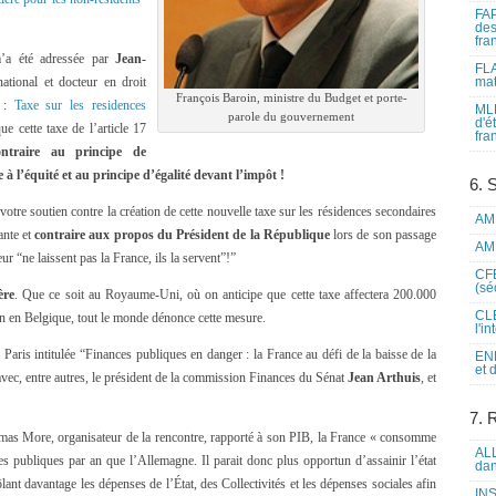
FAP
des
fra
m’a été adressée par
Jean-
FLA
national et docteur en droit
mat
François Baroin, ministre du Budget et porte-
e :
Taxe sur les residences
MLF
parole du gouvernement
d'é
e cette taxe de l’article 17
fra
ontraire au principe de
re à l’équité et au principe d’égalité devant l’impôt !
6. 
otre soutien contre la création de cette nouvelle taxe sur les résidences secondaires
AME
ante et
contraire aux propos du Président de la République
lors de son passage
AME
ur “ne laissent pas la France, ils la servent”!”
CFE
(sé
ère
. Que ce soit au Royaume-Uni, où on anticipe que cette taxe affectera 200.000
CLE
en en Belgique, tout le monde dénonce cette mesure.
l'i
 Paris intitulée “Finances publiques en danger : la France au défi de la baisse de la
ENL
et 
 avec, entre autres, le président de la commission Finances du Sénat
Jean Arthuis
, et
7. 
omas More, organisateur de la rencontre, rapporté à son PIB, la France « consomme
ALL
s publiques par an que l’Allemagne. Il parait donc plus opportun d’assainir l’état
dan
ant davantage les dépenses de l’État, des Collectivités et les dépenses sociales afin
INS