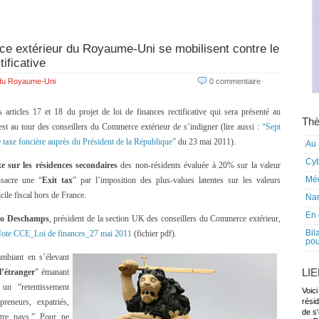
e extérieur du Royaume-Uni se mobilisent contre le
tificative
 du Royaume-Uni
0 commentaire
s articles 17 et 18 du projet de loi de finances rectificative qui sera présenté au
Thè
est au tour des conseillers du Commerce extérieur de s’indigner (lire aussi :
“Sept
e taxe foncière auprès du Président de la République”
du 23 mai 2011).
Au 
Cy
xe sur les résidences secondaires
des non-résidents évaluée à 20% sur la valeur
Mé
onsacre une “
Exit tax
” par l’imposition des plus-values latentes sur les valeurs
cile fiscal hors de France.
Nar
En 
o Deschamps
, président de la section UK des conseillers du Commerce extérieur,
Bil
ote CCE_Loi de finances_27 mai 2011
(fichier pdf).
pou
ambiant en s’élevant
LI
l’étranger
” émanant
un “retentissement
Voici
reneurs, expatriés,
rési
de s'
otre pays.” Pour ne