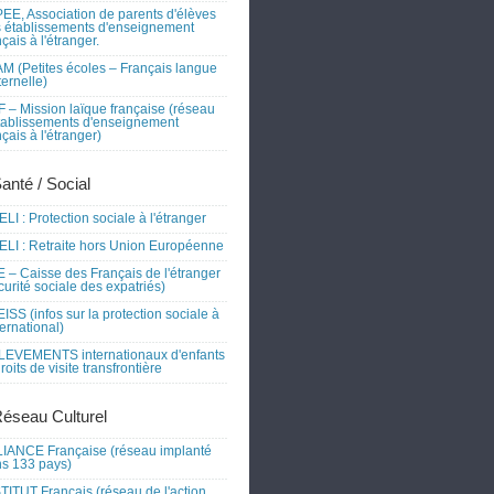
EE, Association de parents d'élèves
 établissements d'enseignement
nçais à l'étranger.
M (Petites écoles – Français langue
ernelle)
 – Mission laïque française (réseau
tablissements d'enseignement
nçais à l'étranger)
Santé / Social
LI : Protection sociale à l'étranger
LI : Retraite hors Union Européenne
 – Caisse des Français de l'étranger
curité sociale des expatriés)
ISS (infos sur la protection sociale à
nternational)
EVEMENTS internationaux d'enfants
droits de visite transfrontière
Réseau Culturel
IANCE Française (réseau implanté
s 133 pays)
TITUT Français (réseau de l'action