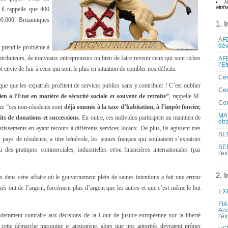
T
alpha
il rappelle que 400
0.000 Britanniques
1. I
AFD
dé
prend le problème à
ontributeurs, de nouveaux entrepreneurs ou bien de faire revenir ceux qui sont riches
AFE
l’E
 envie de fuir à ceux qui sont le plus en situation de combler nos déficits.
Cen
ue que les expatriés profitent de services publics sans y contribuer ! C’est oublier
Cen
ien à l’Etat en matière de sécurité sociale et souvent de retraite”
, rappelle M.
Co
ue “ces non-résidents sont
déjà soumis à la taxe d’habitation, à l’impôt foncier,
MAE
its de donations et successions
. En outre, ces individus participent au maintien de
étr
stissements en ayant recours à différents services locaux. De plus, ils agissent très
SEN
 pays de résidence, a titre bénévole, les jeunes français qui souhaitent s’expatrier
SE
des pratiques commerciales, industrielles et/ou financières internationales (par
l'e
2. I
dans cette affaire où le gouvernement plein de saines intentions a fait une erreur
iés ont de l’argent, forcément plus d’argent que les autres et que c’est même le but
EXP
FIA
Acc
évidemment contraire aux décisions de la Cour de justice européenne sur la liberté
l'é
de cette démarche mesquine et anxiogène, alors que nos autorités devraient prôner