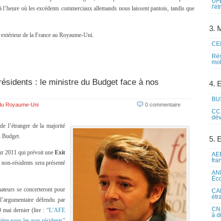
UFE
l'é
 à l’heure où les excédents commerciaux allemands nous laissent pantois, tandis que
3. M
 extérieur de la France au Royaume-Uni.
CEI
Rés
mob
résidents : le ministre du Budget face à nos
4. 
BUS
 du Royaume-Uni
0 commentaire
CCI
dév
e l’étranger de la majorité
u Budget.
5. 
our 2011 qui prévoit une
Exit
AEF
fra
 non-résidents sera présenté
ANE
Éco
nateurs se concerteront pour
CAM
étr
’argumentaire défendu par
CNE
 mai dernier (lire :
“L’AFE
à d
ère pour les non-résidents”