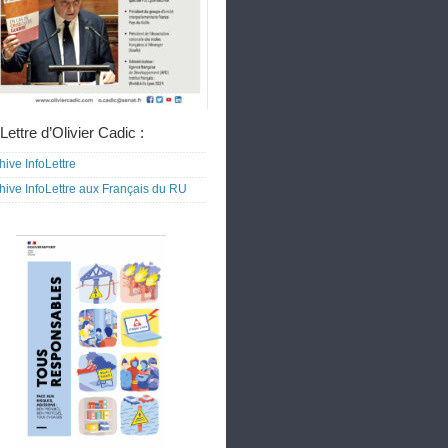
Lettre d’Olivier Cadic :
hive InfoLettre
hive InfoLettre aux Français du RU