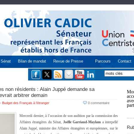
Sénat
Bilan de mandat
Revue de Presse
Parcours
Contact
les non résidents : Alain Juppé demande sa
Mon
evrait arbitrer demain
acce
ave
 Budget des Français à l’étranger
0 commentaire
part
Mercredi dernier, à l’occasion de son audition par la commission des
Affaires étrangères du Sénat,
Joëlle Garriaud-Maylam
a interpellé
Rub
Alain Juppé, ministre des Affaires étrangères et européennes, sur le