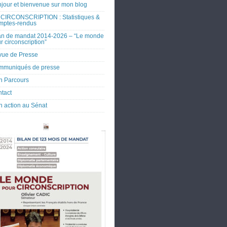
jour et bienvenue sur mon blog
CIRCONSCRIPTION : Statistiques &
mptes-rendus
an de mandat 2014-2026 – “Le monde
r circonscription”
ue de Presse
mmuniqués de presse
 Parcours
tact
 action au Sénat