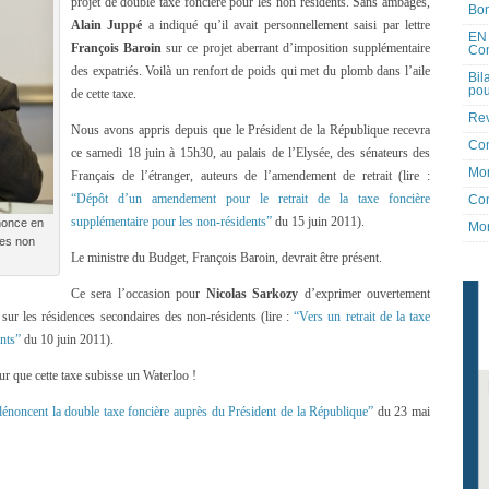
projet de double taxe foncière pour les non résidents. Sans ambages,
Bon
Alain Juppé
a indiqué qu’il avait personnellement saisi par lettre
EN 
François Baroin
sur ce projet aberrant d’imposition supplémentaire
Co
des expatriés. Voilà un renfort de poids qui met du plomb dans l’aile
Bil
pou
de cette taxe.
Rev
Nous avons appris depuis que le Président de la République recevra
Co
ce samedi 18 juin à 15h30, au palais de l’Elysée, des sénateurs des
Mon
Français de l’étranger, auteurs de l’amendement de retrait (lire :
“Dépôt d’un amendement pour le retrait de la taxe foncière
Con
supplémentaire pour les non-résidents”
du 15 juin 2011).
ononce en
Mon
des non
Le ministre du Budget, François Baroin, devrait être présent.
Ce sera l’occasion pour
Nicolas Sarkozy
d’exprimer ouvertement
e sur les résidences secondaires des non-résidents (lire :
“Vers un retrait de la taxe
ents”
du 10 juin 2011).
ur que cette taxe subisse un Waterloo !
 dénoncent la double taxe foncière auprès du Président de la République”
du 23 mai