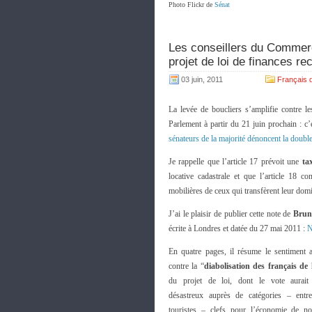
Photo Flickr de
Sénat
Les conseillers du Commerc
projet de loi de finances rec
03 juin, 2011
Français
La levée de boucliers s’amplifie contre le
Parlement à partir du 21 juin prochain : c’
sénateurs de la majorité dénoncent la doubl
Je rappelle que l’article 17 prévoit une
ta
locative cadastrale et que l’article 18 c
mobilières de ceux qui transfèrent leur domi
J’ai le plaisir de publier cette note de
Brun
écrite à Londres et datée du 27 mai 2011 :
N
En quatre pages, il résume le sentiment 
contre la “
diabolisation des français de 
du projet de loi, dont le vote aurait 
désastreux auprès de catégories – entrep
touristes – clefs pour l’économie de n