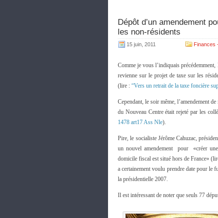
Dépôt d’un amendement pour 
les non-résidents
15 juin, 2011
Finances –
Comme je vous l’indiquais précédemment, l
revienne sur le projet de taxe sur les rés
(lire :
“Vers un retrait de la taxe foncière s
Cependant, le soir même, l’amendement de r
du Nouveau Centre était rejeté par les col
1478 art17 Ass Nle
).
Pire, le socialiste Jérôme Cahuzac, préside
un nouvel amendement pour «créer un
domicile fiscal est situé hors de France» (li
a certainement voulu prendre date pour le 
la présidentielle 2007.
Il est intéressant de noter que seuls 77 dé