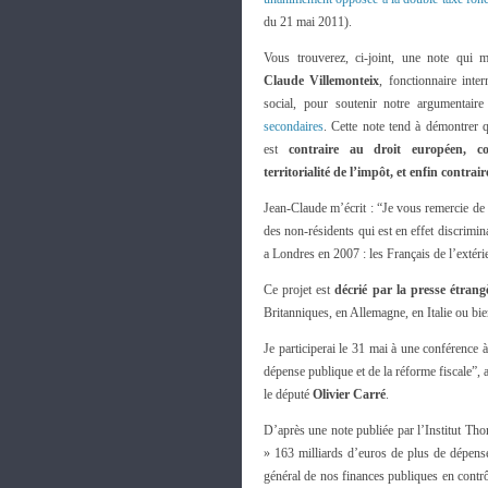
du 21 mai 2011).
Vous trouverez, ci-joint, une note qui 
Claude Villemonteix
, fonctionnaire inter
social, pour soutenir notre argumentair
secondaires
. Cette note tend à démontrer qu
est
contraire au droit européen, c
territorialité de l’impôt, et enfin contrai
Jean-Claude m’écrit : “Je vous remercie de v
des non-résidents qui est en effet discrimin
a Londres en 2007 : les Français de l’extérie
Ce projet est
décrié par la presse étrang
Britanniques, en Allemagne, en Italie ou bi
Je participerai le 31 mai à une conférence à
dépense publique et de la réforme fiscale”,
le député
Olivier Carré
.
D’après une note publiée par l’Institut Th
» 163 milliards d’euros de plus de dépense
général de nos finances publiques en contrôl