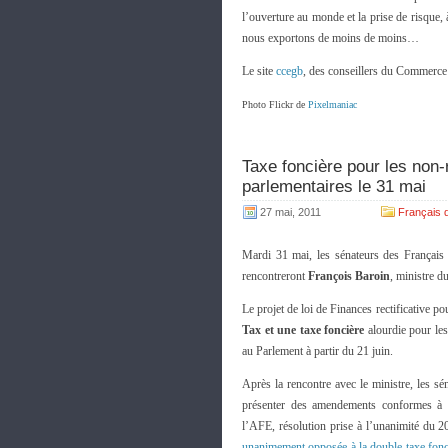
l’ouverture au monde et la prise de risque,
nous exportons de moins de moins…
Le site
ccegb
, des conseillers du Commerce
Photo Flickr de
Pixelmaniac
Taxe foncière pour les non-
parlementaires le 31 mai
27 mai, 2011
Français
Mardi 31 mai, les sénateurs des Français d
rencontreront
François Baroin
, ministre d
Le projet de loi de Finances rectificative p
Tax
et une taxe foncière
alourdie pour les
au Parlement à partir du 21 juin.
Après la rencontre avec le ministre, les sé
présenter des amendements conformes à l
l’AFE, résolution prise à l’unanimité du 20
unanimement opposée à la double taxe fonci