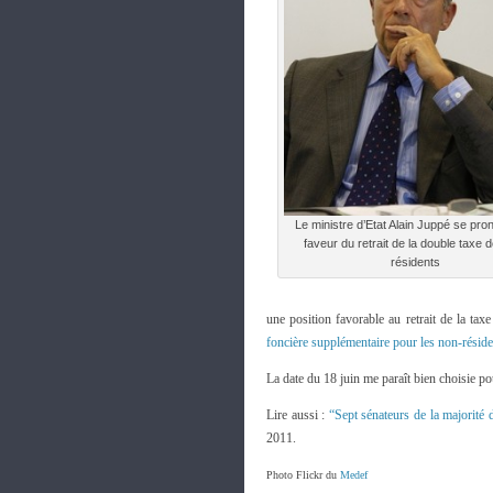
Le ministre d’Etat Alain Juppé se pr
faveur du retrait de la double taxe 
résidents
une position favorable au retrait de la tax
foncière supplémentaire pour les non-résid
La date du 18 juin me paraît bien choisie po
Lire aussi :
“Sept sénateurs de la majorité
2011.
Photo Flickr du
Medef