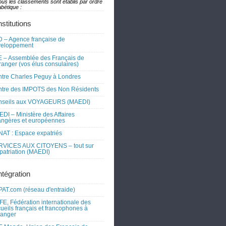
ous les classements sont établis par ordre
bétique :
nstitutions
 – Agence française de
veloppement
 – Assemblée des Français de
tranger (vos élus consulaires)
tre Charles Peguy à Londres
tre des IMPOTS des Non Résidents
nseils aux VOYAGEURS (MAEDI)
DI – Ministère des Affaires
angères et européennes
AT : Espace expatriés
RVICES AUX CITOYENS – tout sur
xpatriation (MAEDI)
ntégration
AT.com (réseau d'entraide)
FE, Fédération internationale des
ueils français et francophones à
tranger