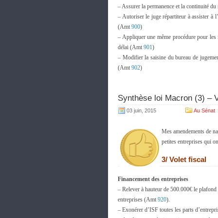
– Assurer la permanence et la continuité du 
– Autoriser le juge répartiteur à assister 
(Amt
900
)
– Appliquer une même procédure pour les mê
délai (Amt
901
)
– Modifier la saisine du bureau de jugemen
(Amt
902
)
Synthèse loi Macron (3) – V
03 juin, 2015
Au Sénat
Mes amendements de natur
petites entreprises qui o
3/ Volet fiscal
Financement des entreprises
– Relever à hauteur de 500.000€ le plafond 
entreprises (Amt
920
).
– Exonérer d’ISF toutes les parts d’entrep