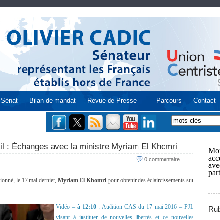
Sénat
Bilan de mandat
Revue de Presse
Parcours
Contact
ail : Échanges avec la ministre Myriam El Khomri
Mon
acce
0 commentaire
ave
part
ionné, le 17 mai dernier,
Myriam El Khomri
pour obtenir des éclaircissements sur
Vidéo –
à 12:10
: Audition CAS du 17 mai 2016 – PJL
Rub
visant à instituer de nouvelles libertés et de nouvelles