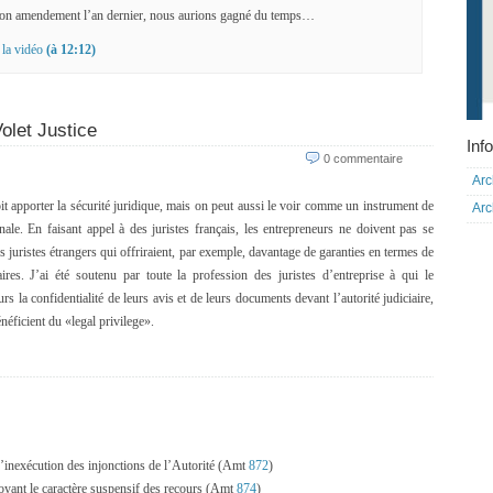
t mon amendement l’an dernier, nous aurions gagné du temps…
r
la vidéo
(à 12:12)
olet Justice
Info
0 commentaire
Arc
oit apporter la sécurité juridique, mais on peut aussi le voir comme un instrument de
Arc
onale. En faisant appel à des juristes français, les entrepreneurs ne doivent pas se
es juristes étrangers qui offriraient, par exemple, davantage de garanties en termes de
faires. J’ai été soutenu par toute la profession des juristes d’entreprise à qui le
urs la confidentialité de leurs avis et de leurs documents devant l’autorité judiciaire,
néficient du «legal privilege».
 d’inexécution des injonctions de l’Autorité (Amt
872
)
voyant le caractère suspensif des recours (Amt
874
)