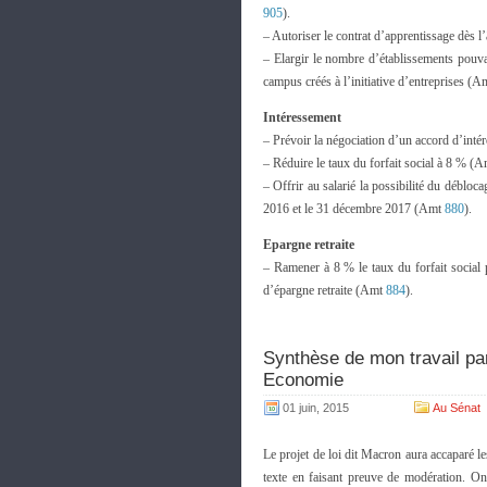
905
).
– Autoriser le contrat d’apprentissage dès l
– Elargir le nombre d’établissements pouva
campus créés à l’initiative d’entreprises (
Intéressement
– Prévoir la négociation d’un accord d’int
– Réduire le taux du forfait social à 8 % (
– Offrir au salarié la possibilité du débloca
2016 et le 31 décembre 2017 (Amt
880
).
Epargne retraite
– Ramener à 8 % le taux du forfait social p
d’épargne retraite (Amt
884
).
Synthèse de mon travail par
Economie
01 juin, 2015
Au Sénat
Le projet de loi dit Macron aura accaparé l
texte en faisant preuve de modération. On