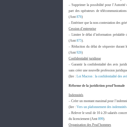
– Supprimer la possibilité pour l’Autorité
part des opérateurs de télécommunications 
(Amt
876
)
– Entériner que la non-contestation des grie
Cession d’entreprise
– Limiter le délai d’information préalable 
(Amt
875
).
– Réduction du délai de séquestre durant 
(Amt
926
)
Confidentialité juridique
– Garantir la confidentialité des avis juri
sans créer une nouvelle profession juridiq
(lire :
Loi Macron : la confidentialité des avi
Réforme de la juridiction prud’homale
Indemnités
– Créer un montant maximal pour l’indemnis
(lire :
Vers un plafonnement des indemnité
– Relever le seuil de 10 à 20 salariés conce
du licenciement (Amt
899
).
Organisation des Prud’hommes