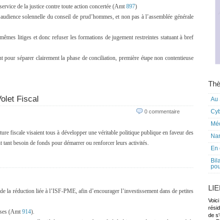
service de la justice contre toute action concertée (Amt
897
)
à l’audience solennelle du conseil de prud’hommes, et non pas à l’assemblée générale
mes litiges et donc refuser les formations de jugement restreintes statuant à bref
t pour séparer clairement la phase de conciliation, première étape non contentieuse
Thè
olet Fiscal
Au 
Cy
0 commentaire
Mé
e fiscale visaient tous à développer une véritable politique publique en faveur des
Nar
nt tant besoin de fonds pour démarrer ou renforcer leurs activités.
En 
Bil
pou
LI
de la réduction liée à l’ISF-PME, afin d’encourager l’investissement dans de petites
Voici
rési
rises (Amt
914
).
de s'