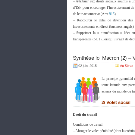
– Attribuer aux droits sociaux soumis à un
d’ISF pour encourager l’investissement de l
de leur actionnariat (Amt
918
).
– Raccourcir le délai de détention des
investissements en direct (business angels
– Supprimer la « tunnélisation » liées a
transparentes (SCT), lorsqu’il s’agit de déd
Synthèse loi Macron (2) – V
02 juin, 2015
Au Sénat
Le principe pyramidal e
toute latitude aux part
acteurs du monde du trav
2/ Volet social
Droit du travail
Conditions de travail
– Abroger le volet pénibilité (dont la créat