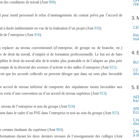
UFE
on des conditions de travail (Amt
908
).
l'é
ail pour motif personnel le refus d’aménagements du contrat prévu par l’accord de
3. M
CEI
ail à durée indéterminée en vue de la réalisation d’un projet (Amt
910
).
ille de l’entreprise (Amt
916
).
Rés
mob
 replacer au niveau conventionnel (d’entreprise, de groupe ou de branche, etc.)
4. 
e de droit du travail, d’emploi et de formation professionnelle. Le but est de faire
fier le droit du travail afin de le rendre plus praticable et de l’adapter au plus près
BUS
compte de la diversité des secteurs d’activité et des tailles d’entreprise (Amt
921
).
CCI
voit que les accords collectifs ne peuvent déroger que dans un sens plus favorable
dév
n accord de niveau inférieur de comporter des stipulations moins favorables aux
5. 
es en vertu d’une convention ou d’un accord de niveau supérieur (Amt
923
).
AEF
fra
u niveau de l’entreprise et non du groupe (Amt
924
).
ANE
Éco
ement dans le cadre d’un PSE dans l’entreprise et non au sein du groupe (Amt
925
).
CAM
étr
r certains étudiants du supérieur (Amt
904
).
CNE
à d
 formations durant les deux derniers niveaux de l’enseignement des collèges (Amt