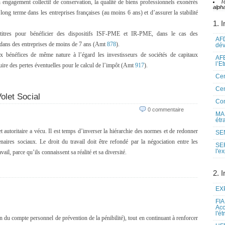
 engagement collectif de conservation, la qualité de biens professionnels exonérés
T
alpha
ong terme dans les entreprises françaises (au moins 6 ans) et d’assurer la stabilité
1. I
 titres pour bénéficier des dispositifs ISF-PME et IR-PME, dans le cas des
AFD
) dans des entreprises de moins de 7 ans (Amt
878
).
dé
ux bénéfices de même nature à l’égard les investisseurs de sociétés de capitaux
AFE
l’E
uire des pertes éventuelles pour le calcul de l’impôt (Amt
917
).
Cen
Cen
olet Social
Co
0 commentaire
MAE
étr
t autoritaire a vécu. Il est temps d’inverser la hiérarchie des normes et de redonner
SEN
enaires sociaux. Le droit du travail doit être refondé par la négociation entre les
SE
l'e
ail, parce qu’ils connaissent sa réalité et sa diversité.
2. I
EXP
FIA
Acc
l'é
ion du compte personnel de prévention de la pénibilité), tout en continuant à renforcer