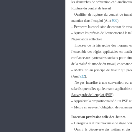
les démarches de prévention et d’améliorati
Rupture du contrat de travail
– Qualifier de rupture du contrat de trav
maintien dans l’emploi (Amt
909
).
– Permettre la conclusion de contrat de trav
– Ajuster les préavis de licenciement à la ta
Négociation collective
– Inverser de la hiérarchie des normes en
l’ensemble des règles applicables en matièr
confiance aux partenaires sociaux pour simpli
de la réalité du monde du travail, en tenant 
– Mettre fin au principe de faveur qui pré
(Amt
922
).
– Ne pas interdire à une convention ou u
salariés que celles qui leur sont applicabl
Sauvegarde de l’emploi (PSE)
– Apprécier la proportionnalité d’un PSE a
– Mettre en oeuvre l’obligation de reclass
Insertion professionnelle des Jeunes
– Déroger à la durée maximale de stage pou
– Ouvrir la découverte des métiers et des