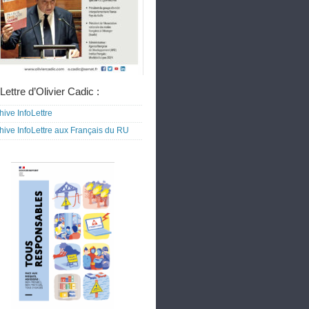
Lettre d’Olivier Cadic :
hive InfoLettre
hive InfoLettre aux Français du RU