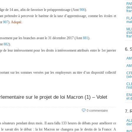
FAP
des
’âge de 14 ans, afin de favoriser le préapprentissage (Amt
906
).
fra
nt prétendre à percevoir le barème de la taxe d’apprentissage, comme les écoles et
FLA
mat
Amt
907
).
Adopté.
MLF
d'é
fra
éressement par les branches avant le 31 décembre 2017 (Amt
881
).
Amt
882
).
6. 
ge de leur intéressement pour les droits à intéressement attribués entre le 1er janvier
AME
AME
ortant sur les sommes versées par les employeurs au titre d’un dispositif collectif
CFE
(sé
CLE
l'i
ENL
lementaire sur le projet de loi Macron (1) – Volet
et 
0 commentaire
7. 
ALL
es sénateurs pendant deux mois. Il aura fallu 133 heures de débats pour améliorer ce
dan
 le savait dès le début : la loi Macron ne changera pas le destin de la France. A
INS