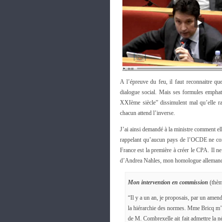
A l’épreuve du feu, il faut reconnaitre 
dialogue social. Mais ses formules emphat
XXIème siècle” dissimulent mal qu’elle ra
chacun attend l’inverse.
J’ai ainsi demandé à la ministre comment el
rappelant qu’aucun pays de l’OCDE ne con
France est la première à créer le CPA. Il n
d’Andrea Nahles, mon homologue alleman
Mon intervention en commission
(thèm
“Il y a un an, je proposais, par un amend
la hiérarchie des normes. Mme Bricq m’av
de M. Combrexelle ait fait admettre la né