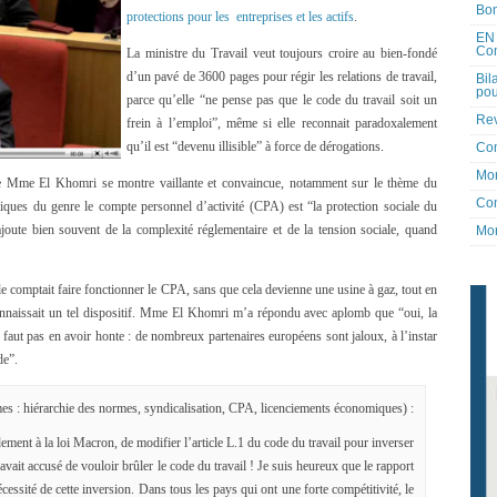
Bon
protections pour les entreprises et les actifs
.
EN 
Co
La ministre du Travail veut toujours croire au bien-fondé
d’un pavé de 3600 pages pour régir les relations de travail,
Bil
pou
parce qu’elle “ne pense pas que le code du travail soit un
Rev
frein à l’emploi”, même si elle reconnait paradoxalement
qu’il est “devenu illisible” à force de dérogations.
Co
Mon
que Mme El Khomri se montre vaillante et convaincue, notamment sur le thème du
Con
iques du genre le compte personnel d’activité (CPA) est “la protection sociale du
joute bien souvent de la complexité réglementaire et de la tension sociale, quand
Mon
le comptait faire fonctionner le CPA, sans que cela devienne une usine à gaz, tout en
naissait un tel dispositif. Mme El Khomri m’a répondu avec aplomb que “oui, la
e faut pas en avoir honte : de nombreux partenaires européens sont jaloux, à l’instar
de”.
es : hiérarchie des normes, syndicalisation, CPA, licenciements économiques) :
ement à la loi Macron, de modifier l’article L.1 du code du travail pour inverser
ait accusé de vouloir brûler le code du travail ! Je suis heureux que le rapport
cessité de cette inversion. Dans tous les pays qui ont une forte compétitivité, le