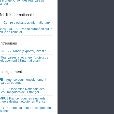
 Monde, Union des Français de
tranger
obilité internationale
 – Centre d'échanges internationaux
eau EURES – Portail européen sur la
ilité de l'emploi
Entreprises
INESS France (exporter, investir…)
 Françaises à l'étranger (projets de
eloppement à l'international)
Enseignement
E – Agence pour l’enseignement
nçais à l’étranger
FE – Association Nationale des
les Françaises de l’Étranger
PUS France (pour les étudiants
angers désirant étudier en France)
D – Centre national d'enseignement
istance