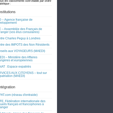
ous les classements sont établis par ordre
bétique :
nstitutions
 – Agence française de
veloppement
 – Assemblée des Français de
tranger (vos élus consulaires)
tre Charles Peguy à Londres
tre des IMPOTS des Non Résidents
nseils aux VOYAGEURS (MAEDI)
DI – Ministère des Affaires
angères et européennes
AT : Espace expatriés
RVICES AUX CITOYENS – tout sur
xpatriation (MAEDI)
ntégration
AT.com (réseau d'entraide)
FE, Fédération internationale des
ueils français et francophones à
tranger