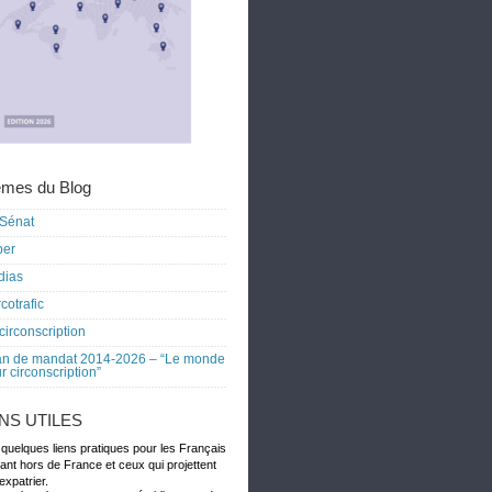
mes du Blog
Sénat
ber
dias
cotrafic
circonscription
an de mandat 2014-2026 – “Le monde
r circonscription”
ENS UTILES
 quelques liens pratiques pour les Français
dant hors de France et ceux qui projettent
expatrier.