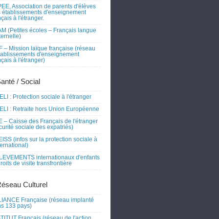
EE, Association de parents d'élèves
 établissements d'enseignement
nçais à l'étranger.
M (Petites écoles – Français langue
ernelle)
 – Mission laïque française (réseau
tablissements d'enseignement
nçais à l'étranger)
Santé / Social
LI : Protection sociale à l'étranger
LI : Retraite hors Union Européenne
 – Caisse des Français de l'étranger
curité sociale des expatriés)
ISS (infos sur la protection sociale à
nternational)
EVEMENTS internationaux d'enfants
droits de visite transfrontière
Réseau Culturel
IANCE Française (réseau implanté
s 133 pays)
TITUT Français (réseau de l'action