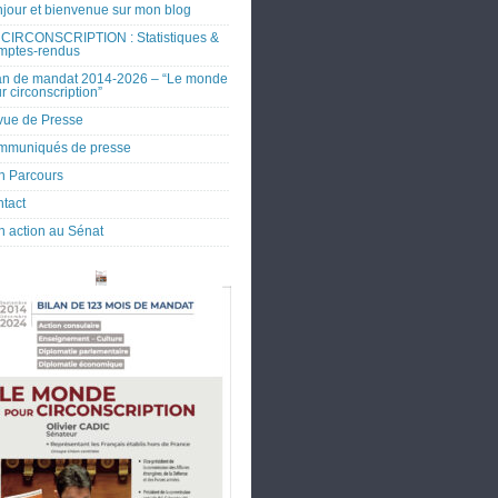
jour et bienvenue sur mon blog
CIRCONSCRIPTION : Statistiques &
mptes-rendus
an de mandat 2014-2026 – “Le monde
r circonscription”
ue de Presse
mmuniqués de presse
 Parcours
tact
 action au Sénat