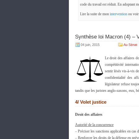
code du travail est réduit. En adoptan
Lire la suite de mon
intervention
ou voi
Synthèse loi Macron (4) – V
04 juin, 2015
Au Sénat
Le droit des affaires d
compétitivité internati
sentir lésés vis-à-vis d
confidentialité des af
législateur refuse toujo
tandis que les juristes anglo-saxons, eux, bé
4/ Volet justice
Droit des affaires
Autorité de la concurrence
– Préciser les sanctions applicables en cas
– Renforcer les droits de la défense en pré