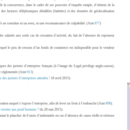
 de la concurrence, dans le cadre de ses pouvoirs d’enquête simple, d’obtenir de la
des factures téléphoniques détaillées (fadettes) et des données de géolocalisation
fs ne constitue ni un aveu, ni une reconnaissance de culpabilité. (Amt
877
)
des salariés aux seuls cas de cessation d’activité, du fait de l’absence de repreneur
lequel le prix de cession d’un fonds de commerce est indisponible pour le vendeur
diques des juristes d’entreprise français (à l’image du Legal privilege anglo-saxon),
ue réglementée (Amt
913
)
s des juristes d’entreprises attendra !
18 avril 2015)
ation auquel s’expose l’entreprise, afin de lever un frein à l’embauche (Amt
898
).
s versées aux prud’hommes ?
du 28 mai 2015).
rnant le plancher de 6 mois d’indemnités en cas d’absence de cause réelle et sérieuse