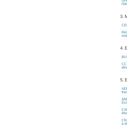
UFE
l'é
3. M
CEI
Rés
mob
4. 
BUS
CCI
dév
5. 
AEF
fra
ANE
Éco
CAM
étr
CNE
à d