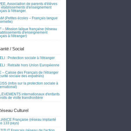
EE, Association de parents d'élèves
 établissements d'enseignement
nçais à l'étranger.
M (Petites écoles – Français langue
ernelle)
 – Mission laïque française (réseau
tablissements d'enseignement
nçais à l'étranger)
Santé / Social
LI : Protection sociale à l'étranger
LI : Retraite hors Union Européenne
 – Caisse des Français de l'étranger
curité sociale des expatriés)
ISS (infos sur la protection sociale à
nternational)
EVEMENTS internationaux d'enfants
droits de visite transfrontière
Réseau Culturel
IANCE Française (réseau implanté
s 133 pays)
TITUT Français (réseau de l'action