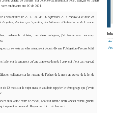
en consul général de Londres, qui dénonce cet injustifiable retard français en matière
er notre candidature aux JO de 2024.
 de l’ordonnance n° 2014-1090 du 26 septembre 2014 relative à la mise en
t du public, des transports publics, des bâtiments d’habitation et de la voirie
Info
ent, madame la ministre, mes chers collègues, j’ai écouté avec beaucoup
ir.
Arc
Arc
ques sur ce texte car elles attendaient depuis dix ans l’obligation d’accessibilité
uer la loi ont le sentiment qu’une prime est donnée à ceux qui n’ont pas respecté
éflexion collective sur les raisons de l’échec de la mise en œuvre de la loi de
on du 12 mars sur le sujet, mais je voudrais rappeler le témoignage que j’avais
on.
nées suite à une chute de cheval, Édouard Braine, notre ancien consul général
 qui séparait la France du Royaume-Uni. Il déclare ceci :