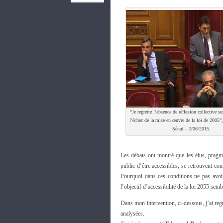
“Je regrette l’absence de réflexion collective su
l’échec de la mise en œuvre de la loi de 2005”,
.
Sénat – 2/06/2015
Les débats ont montré que les élus, pragma
public d’être accessibles, se retrouvent c
Pourquoi dans ces conditions ne pas avoir
l’objectif d’accessibilité de la loi 2055 semb
Dans mon intervention, ci-dessous, j’ai regr
analysées.