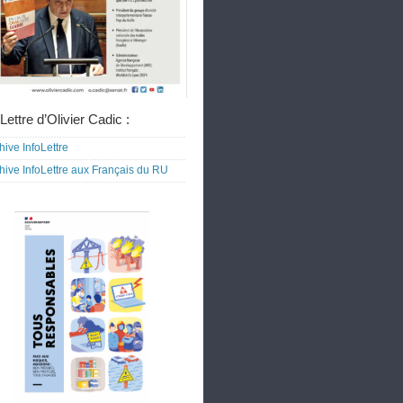
Lettre d’Olivier Cadic :
hive InfoLettre
hive InfoLettre aux Français du RU