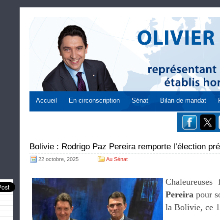
Accueil
En circonscription
Sénat
Bilan de mandat
Bolivie : Rodrigo Paz Pereira remporte l’élection pré
22 octobre, 2025
Au Sénat
Chaleureuses f
Pereira
pour so
la Bolivie, ce 