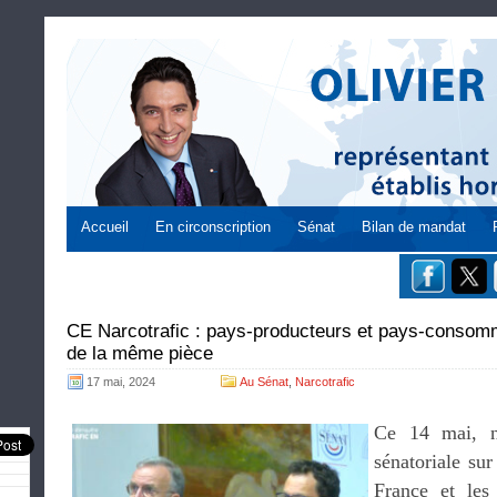
Accueil
En circonscription
Sénat
Bilan de mandat
CE Narcotrafic : pays-producteurs et pays-consom
de la même pièce
17 mai, 2024
Au Sénat
,
Narcotrafic
Ce 14 mai, n
sénatoriale sur
France et les