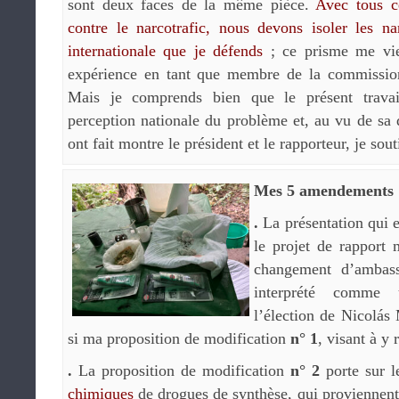
sont deux faces de la même pièce.
Avec tous c
contre le narcotrafic, nous devons isoler les na
internationale que je défends
; ce prisme me vie
expérience en tant que membre de la commission
Mais je comprends bien que le présent travai
perception nationale du problème et, au vu de sa q
ont fait montre le président et le rapporteur, je sout
Mes 5 amendements
.
La présentation qui e
le projet de rapport
changement d’ambas
interprété comme 
l’élection de Nicolás
si ma proposition de modification
n° 1
, visant à y 
.
La proposition de modification
n° 2
porte sur 
chimiques
de drogues de synthèse, qui proviennent