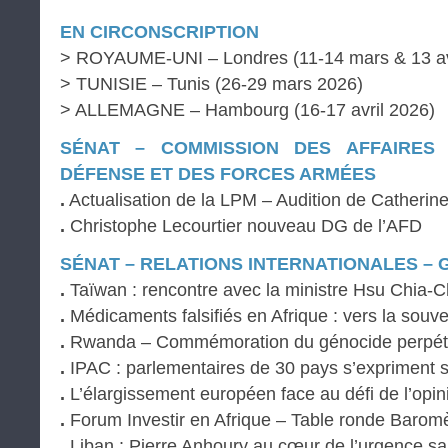
EN CIRCONSCRIPTION
> ROYAUME-UNI – Londres (11-14 mars & 13 av
> TUNISIE – Tunis (26-29 mars 2026)
> ALLEMAGNE – Hambourg (16-17 avril 2026)
SÉNAT – COMMISSION DES AFFAIRES
DÉFENSE ET DES FORCES ARMÉES
.
Actualisation de la LPM – Audition de Catherine
.
Christophe Lecourtier nouveau DG de l’AFD
SÉNAT – RELATIONS INTERNATIONALES – 
.
Taïwan : rencontre avec la ministre Hsu Chia-C
.
Médicaments falsifiés en Afrique : vers la souve
.
Rwanda – Commémoration du génocide perpétré
.
IPAC : parlementaires de 30 pays s’expriment s
.
L’élargissement européen face au défi de l’opin
.
Forum Investir en Afrique – Table ronde Barom
.
Liban : Pierre Anhoury au cœur de l’urgence san