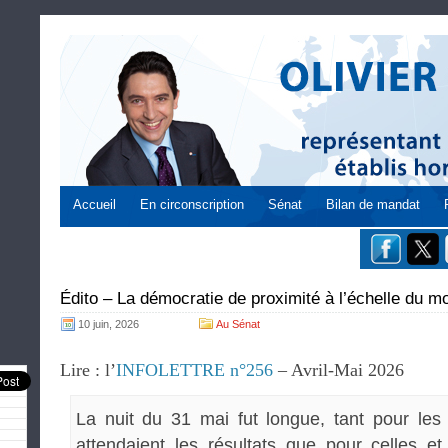
Accueil
En circonscription
Sénat
Bilan de mandat
Édito – La démocratie de proximité à l’échelle du m
10 juin, 2026
Au Sénat
Lire : l’
INFOLETTRE n°256
– Avril-Mai 2026
La nuit du 31 mai fut longue, tant pour les
attendaient les résultats que pour celles e