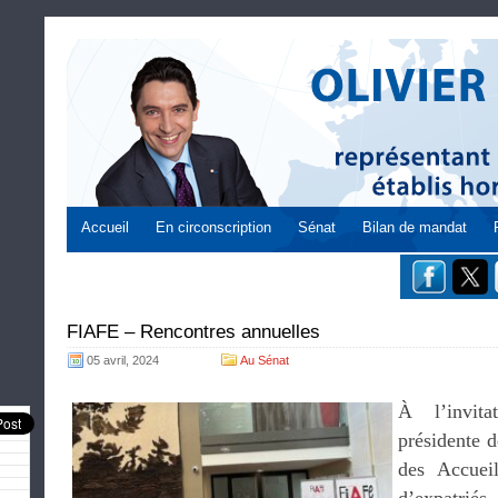
Accueil
En circonscription
Sénat
Bilan de mandat
FIAFE – Rencontres annuelles
05 avril, 2024
Au Sénat
À l’invi
présidente d
des Accueil