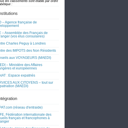
ous les classements sont établis par ordre
bétique :
nstitutions
 – Agence française de
veloppement
 – Assemblée des Français de
tranger (vos élus consulaires)
tre Charles Peguy à Londres
tre des IMPOTS des Non Résidents
nseils aux VOYAGEURS (MAEDI)
DI – Ministère des Affaires
angères et européennes
AT : Espace expatriés
RVICES AUX CITOYENS – tout sur
xpatriation (MAEDI)
ntégration
AT.com (réseau d'entraide)
FE, Fédération internationale des
ueils français et francophones à
tranger