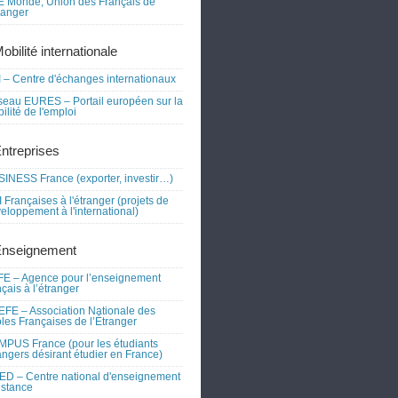
 Monde, Union des Français de
tranger
obilité internationale
 – Centre d'échanges internationaux
eau EURES – Portail européen sur la
ilité de l'emploi
Entreprises
INESS France (exporter, investir…)
 Françaises à l'étranger (projets de
eloppement à l'international)
Enseignement
E – Agence pour l’enseignement
nçais à l’étranger
FE – Association Nationale des
les Françaises de l’Étranger
PUS France (pour les étudiants
angers désirant étudier en France)
D – Centre national d'enseignement
istance