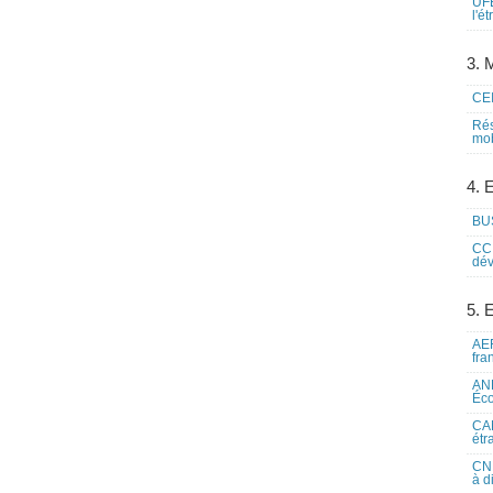
UFE
l'é
3. M
CEI
Rés
mob
4. 
BUS
CCI
dév
5. 
AEF
fra
ANE
Éco
CAM
étr
CNE
à d