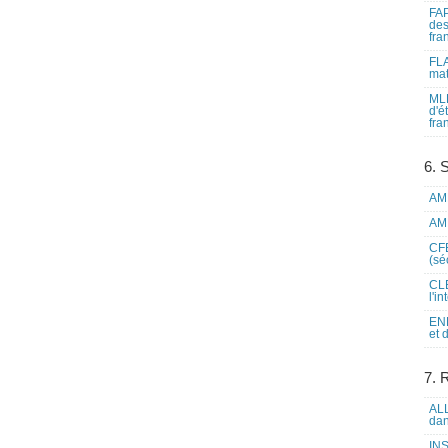
FAP
des
fra
FLA
mat
MLF
d'é
fra
6. 
AME
AME
CFE
(sé
CLE
l'i
ENL
et 
7. 
ALL
dan
INS