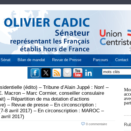
Sénat
Bilan de mandat
Revue de Presse
Parcours
Contact
ntielle (édito) – Tribune d’Alain Juppé : Non! –
Mon
E. Macron – Marc Cormier, conseiller consulaire
acce
ave
ait) – Répartition de ma dotation d’actions
part
ve) – Revue de presse – En circonscription :
8 avril 2017) – En circonscription : MAROC –
avril 2017)
Rub
0 commentaire