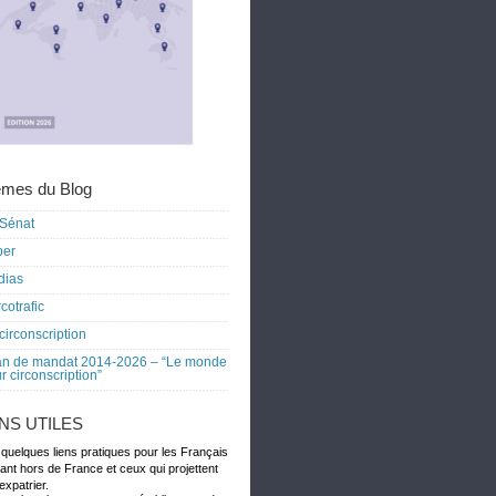
mes du Blog
Sénat
ber
dias
cotrafic
circonscription
an de mandat 2014-2026 – “Le monde
r circonscription”
ENS UTILES
 quelques liens pratiques pour les Français
dant hors de France et ceux qui projettent
expatrier.