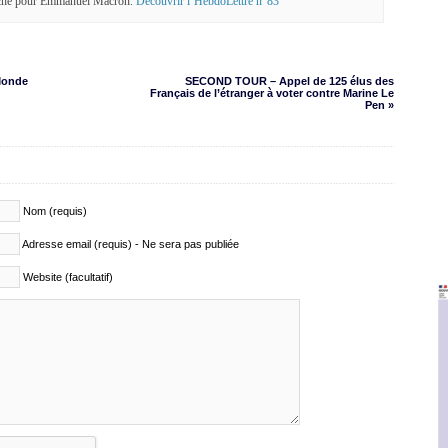
anche pour Emmanuel Macron.
Découvrir l’HebdoLettre n°83
-Monde
SECOND TOUR – Appel de 125 élus des
Français de l’étranger à voter contre Marine Le
Pen »
Nom (requis)
Adresse email (requis) - Ne sera pas publiée
Website (facultatif)