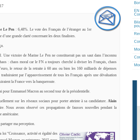
Bon
017
EN 
Co
Bil
pou
e Le Pen
: 6,48%. Le vote des Français de l’étranger au 1er
Rev
ite d’une grande clarté concernant les deux finalistes.
Co
çu.
Mon
il. Une victoire de Marine Le Pen ne constituerait pas un saut dans l’inconnu
Con
haos : chaos moral car le FN a toujours cherché à diviser les Français, chaos
Mon
l’euro, le retour de la retraite à 60 ans ou bien les 160 milliards de dépenses
traduiraient par l’appauvrissement de tous les Français après une dévaluation
uiraient la France vers la banqueroute.
rai pour Emmanuel Macron au second tour de la présidentielle.
ellement sur les réseaux sociaux pour porter atteinte à sa candidature.
Alain
ire. Nous avons observé ces propagations de fausses nouvelles pendant la
le américaine.
 partager ma perception.
loi “Croissance, activité et égalité des