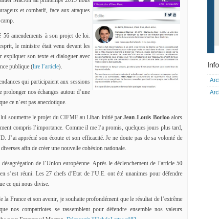
anuel Macron au printemps 2015 nous
urageux et combatif, face aux attaques
 camp.
é 56 amendements à son projet de loi.
sprit, le ministre était venu devant les
xpliquer son texte et dialoguer avec
Info
ance publique (
lire l’article
).
Arc
endances qui participaient aux sessions
 de prolonger nos échanges autour d’une
Arc
e que ce n’est pas anecdotique.
u lui soumettre le projet du CIFME au Liban initié par
Jean-Louis Borloo
alors
tement compris l’importance. Comme il me l’a promis, quelques jours plus tard,
FD. J’ai apprécié son écoute et son efficacité. Je ne doute pas de sa volonté de
diverses afin de créer une nouvelle cohésion nationale.
e désagrégation de l’Union européenne. Après le déclenchement de l’article 50
n s’est réuni. Les 27 chefs d’Etat de l’U.E. ont été unanimes pour défendre
ue ce qui nous divise.
la France et son avenir, je souhaite profondément que le résultat de l’extrême
et que nos compatriotes se rassemblent pour défendre ensemble nos valeurs