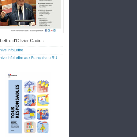
Lettre d’Olivier Cadic :
hive InfoLettre
hive InfoLettre aux Français du RU