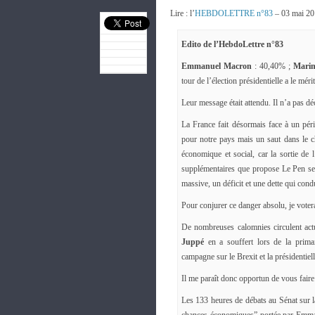
Lire : l’
HEBDOLETTRE n°83
– 03 mai 2
Edito de l’HebdoLettre n°83
Emmanuel Macron
: 40,40% ;
Marin
tour de l’élection présidentielle a le mér
Leur message était attendu. Il n’a pas dé
La France fait désormais face à un pér
pour notre pays mais un saut dans le c
économique et social, car la sortie de 
supplémentaires que propose Le Pen se 
massive, un déficit et une dette qui cond
Pour conjurer ce danger absolu, je vote
De nombreuses calomnies circulent actu
Juppé
en a souffert lors de la prima
campagne sur le Brexit et la présidentiel
Il me paraît donc opportun de vous faire
Les 133 heures de débats au Sénat sur la 