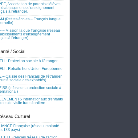
EE, Association de parents d'élèves
 établissements d'enseignement
nçais à l'étranger.
M (Petites écoles – Français langue
ernelle)
 – Mission laïque française (réseau
tablissements d'enseignement
nçais à l'étranger)
Santé / Social
LI : Protection sociale à l'étranger
LI : Retraite hors Union Européenne
 – Caisse des Français de l'étranger
curité sociale des expatriés)
ISS (infos sur la protection sociale à
nternational)
EVEMENTS internationaux d'enfants
droits de visite transfrontière
Réseau Culturel
IANCE Française (réseau implanté
s 133 pays)
TITUT Français (réseau de l'action