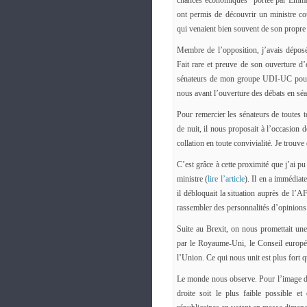
chances économiques” portée par Emm
ont permis de découvrir un ministre co
qui venaient bien souvent de son propre
Membre de l’opposition, j’avais dépos
Fait rare et preuve de son ouverture d’e
sénateurs de mon groupe UDI-UC pour e
nous avant l’ouverture des débats en sé
Pour remercier les sénateurs de toutes t
de nuit, il nous proposait à l’occasion
collation en toute convivialité. Je trouv
C’est grâce à cette proximité que j’ai p
ministre (
lire l’article
). Il en a immédia
il débloquait la situation auprès de l’A
rassembler des personnalités d’opinions 
Suite au Brexit, on nous promettait un
par le Royaume-Uni, le Conseil europée
l’Union. Ce qui nous unit est plus fort q
Le monde nous observe. Pour l’image de 
droite soit le plus faible possible 