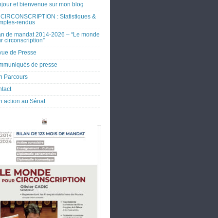
jour et bienvenue sur mon blog
CIRCONSCRIPTION : Statistiques &
mptes-rendus
an de mandat 2014-2026 – “Le monde
r circonscription”
ue de Presse
mmuniqués de presse
 Parcours
tact
 action au Sénat