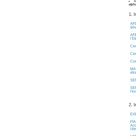
T
alpha
1. I
AFD
dé
AFE
l’E
Cen
Cen
Co
MAE
étr
SEN
SE
l'e
2. I
EXP
FIA
Acc
l'é