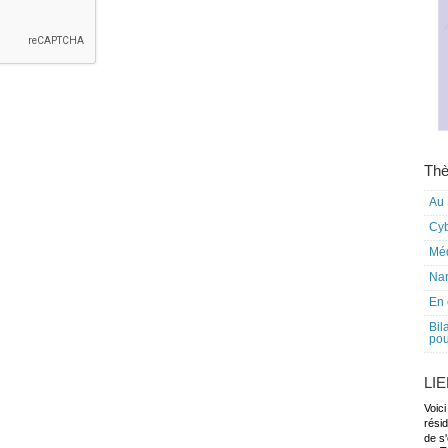
Thè
Au 
Cy
Mé
Nar
En 
Bil
pou
LI
Voici
rési
de s'