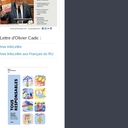
Lettre d’Olivier Cadic :
hive InfoLettre
hive InfoLettre aux Français du RU