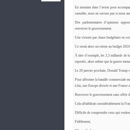
En montant dans l’avion pour accompag
saoudite, nous ne savons pas si nous au
Des parlementaires d’opinions oppos
renverser le gouvernement.
Une victoire par chaos budgétaire en s
Ce serait alors un retour au budget 2024,
À titre d’exemple, les 3,3 milliards de 
reportés, alors même que la guerre mena
Le 20 janvier prochain, Donald Trump r
Pour affronter la bataille commerciale mo
à lui, une Europe divisée et une France
Renverser le gouvernement sans offrir de 
Cela affaiblirait considérablement la Fran
Difficile de comprendre ceux qui veulen
Fidèlement,