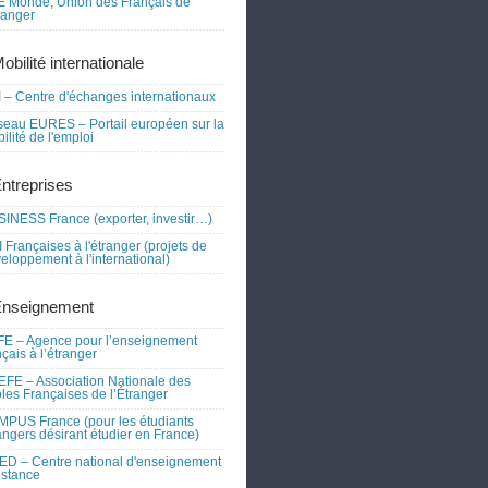
 Monde, Union des Français de
tranger
obilité internationale
 – Centre d'échanges internationaux
eau EURES – Portail européen sur la
ilité de l'emploi
Entreprises
INESS France (exporter, investir…)
 Françaises à l'étranger (projets de
eloppement à l'international)
Enseignement
E – Agence pour l’enseignement
nçais à l’étranger
FE – Association Nationale des
les Françaises de l’Étranger
PUS France (pour les étudiants
angers désirant étudier en France)
D – Centre national d'enseignement
istance