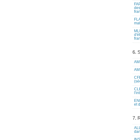
FAP
des
fra
FLA
mat
MLF
d'é
fra
6. 
AME
AME
CFE
(sé
CLE
l'i
ENL
et 
7. 
ALL
dan
INS