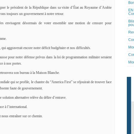
Bon
ner le président de la République dans sa visite d’État au Royaume d’Arabie
EN 
Co
rons toujours un gouvernement à notre retour.
Bil
ées envisagent désormais de voter ensemble une motion de censure pour
pou
Rev
omme.
Co
Mon
 qui aggraverait encore notre déficit budgétaire et nos difficultés.
Con
hausse pour notre défense prévus dans la loi de programmation militaire seraient
Mon
ce à nos portes.
etrouvera son bureau à la Maison Blanche.
ndiale qui se profile, le chantre du “America First” se réjouirait de trouver face
 absente faute de gouvernement.
solution alternative relève du délire d’entrave.
ce à l’international.
t nous entraîner sur ce chemin.