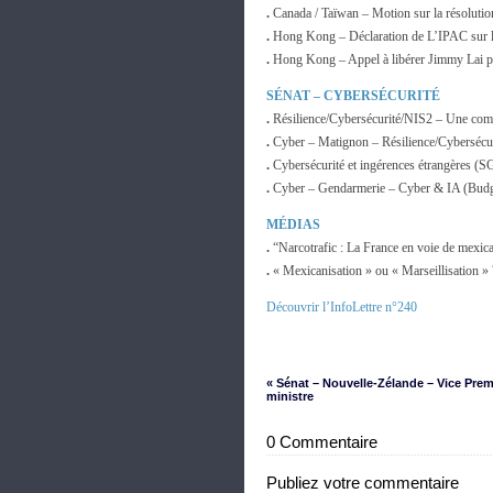
.
Canada / Taïwan – Motion sur la résoluti
.
Hong Kong – Déclaration de L’IPAC sur la
.
Hong Kong – Appel à libérer Jimmy Lai pa
SÉNAT – CYBERSÉCURITÉ
.
Résilience/Cybersécurité/NIS2 – Une comm
.
Cyber – Matignon – Résilience/Cybersécur
.
Cybersécurité et ingérences étrangères
.
Cyber – Gendarmerie – Cyber & IA (Budg
MÉDIAS
.
“Narcotrafic : La France en voie de mexic
.
« Mexicanisation » ou « Marseillisation »
Découvrir l’InfoLettre n°240
« Sénat – Nouvelle-Zélande – Vice Prem
ministre
0 Commentaire
Publiez votre commentaire