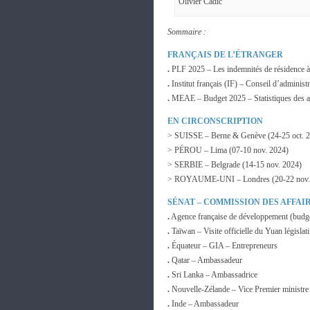
Olivier Cadic
Sommaire :
FRANÇAIS DE L’ÉTRANGER
.
PLF 2025 – Les indemnités de résidence à
.
Institut français (IF) – Conseil d’administr
.
MEAE – Budget 2025 – Statistiques des ac
EN CIRCONSCRIPTION
> SUISSE – Berne & Genève (24-25 oct. 
> PÉROU – Lima (07-10 nov. 2024)
> SERBIE – Belgrade (14-15 nov. 2024)
> ROYAUME-UNI – Londres (20-22 nov.
SÉNAT – COMMISSION DES AFFAI
.
Agence française de développement (budg
.
Taïwan – Visite officielle du Yuan législati
.
Équateur – GIA – Entrepreneurs
.
Qatar – Ambassadeur
.
Sri Lanka – Ambassadrice
.
Nouvelle-Zélande – Vice Premier ministre
.
Inde – Ambassadeur