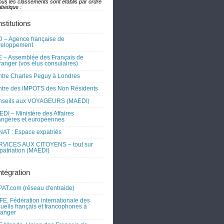
ous les classements sont établis par ordre
bétique :
nstitutions
 – Agence française de
veloppement
 – Assemblée des Français de
tranger (vos élus consulaires)
tre Charles Peguy à Londres
tre des IMPOTS des Non Résidents
nseils aux VOYAGEURS (MAEDI)
DI – Ministère des Affaires
angères et européennes
AT : Espace expatriés
RVICES AUX CITOYENS – tout sur
xpatriation (MAEDI)
ntégration
AT.com (réseau d'entraide)
FE, Fédération internationale des
ueils français et francophones à
tranger