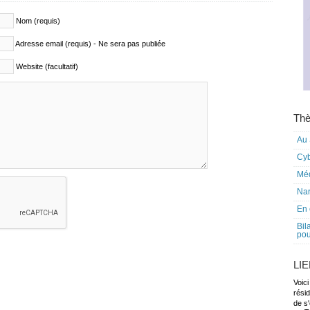
Nom (requis)
Adresse email (requis) - Ne sera pas publiée
Website (facultatif)
Thè
Au 
Cy
Mé
Nar
En 
Bil
pou
LI
Voici
rési
de s'