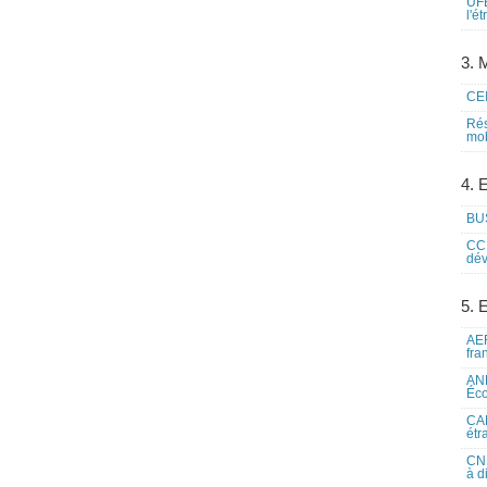
UFE
l'é
3. M
CEI
Rés
mob
4. 
BUS
CCI
dév
5. 
AEF
fra
ANE
Éco
CAM
étr
CNE
à d