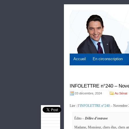
Accueil
En circonscription
INFOLETTRE n°240 – Nov
03 décembre, 2024
Au Sénat
Lire : l’
INFOLETTRE n°240
– Novembre 
Édito –
Délire d’entrave
Madame, Monsieur, chers élus, chers am