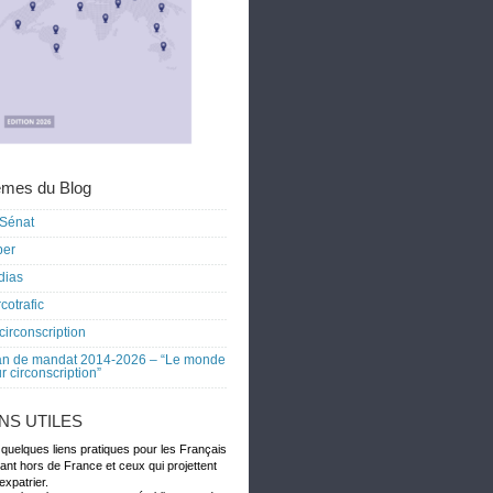
mes du Blog
Sénat
ber
dias
cotrafic
circonscription
an de mandat 2014-2026 – “Le monde
r circonscription”
ENS UTILES
 quelques liens pratiques pour les Français
dant hors de France et ceux qui projettent
expatrier.