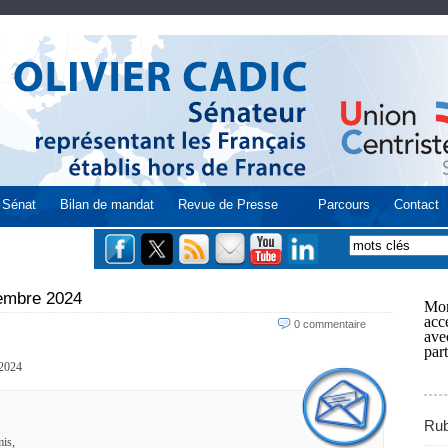
Sénat
Bilan de mandat
Revue de Presse
Parcours
Contact
embre 2024
Mon
acce
0 commentaire
ave
part
2024
Rub
is,