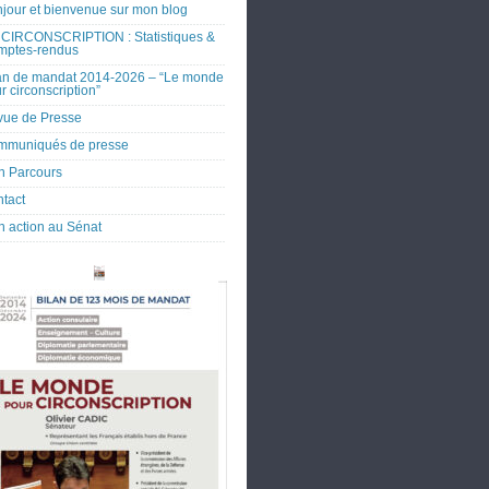
jour et bienvenue sur mon blog
CIRCONSCRIPTION : Statistiques &
mptes-rendus
an de mandat 2014-2026 – “Le monde
r circonscription”
ue de Presse
mmuniqués de presse
 Parcours
tact
 action au Sénat