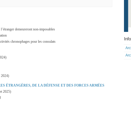
 l’étranger demeureront non-imposables
ation
Info
tivités chronophages pour les consulats
Arc
Arc
2024)
 2024)
RES ÉTRANGÈRES, DE LA DÉFENSE ET DES FORCES ARMÉES
et 2025)
f