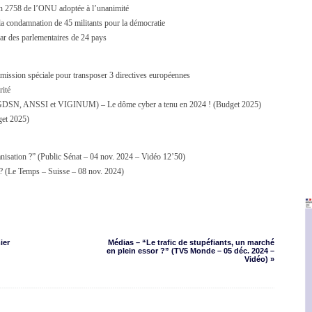
on 2758 de l’ONU adoptée à l’unanimité
 condamnation de 45 militants pour la démocratie
r des parlementaires de 24 pays
ission spéciale pour transposer 3 directives européennes
ité
 (SGDSN, ANSSI et VIGINUM) – Le dôme cyber a tenu en 2024 ! (Budget 2025)
et 2025)
anisation ?” (Public Sénat – 04 nov. 2024 – Vidéo 12’50)
 ? (Le Temps – Suisse – 08 nov. 2024)
ier
Médias – “Le trafic de stupéfiants, un marché
en plein essor ?” (TV5 Monde – 05 déc. 2024 –
Vidéo) »