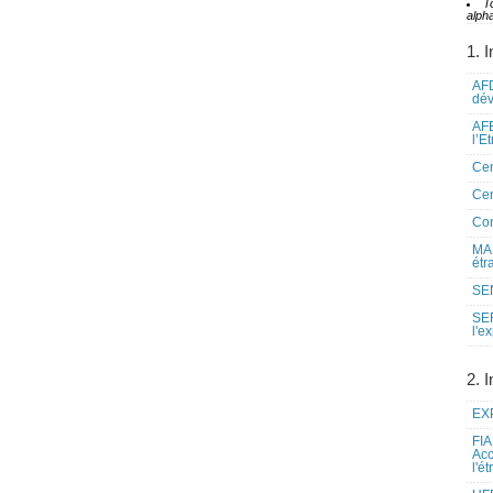
T
alpha
1. I
AFD
dé
AFE
l’E
Cen
Cen
Co
MAE
étr
SEN
SE
l'e
2. I
EXP
FIA
Acc
l'é