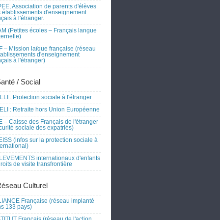
EE, Association de parents d'élèves
 établissements d'enseignement
nçais à l'étranger.
M (Petites écoles – Français langue
ernelle)
 – Mission laïque française (réseau
tablissements d'enseignement
nçais à l'étranger)
Santé / Social
LI : Protection sociale à l'étranger
LI : Retraite hors Union Européenne
 – Caisse des Français de l'étranger
curité sociale des expatriés)
ISS (infos sur la protection sociale à
nternational)
EVEMENTS internationaux d'enfants
droits de visite transfrontière
Réseau Culturel
IANCE Française (réseau implanté
s 133 pays)
TITUT Français (réseau de l'action