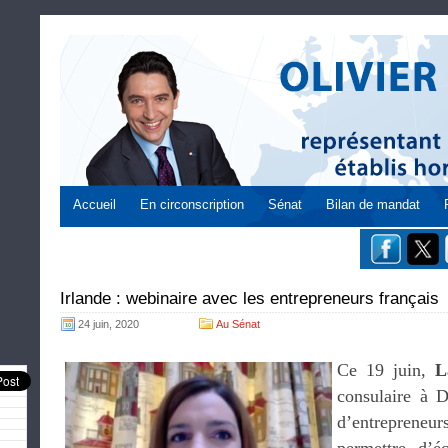
Accueil
En circonscription
Sénat
Bilan de mandat
Irlande : webinaire avec les entrepreneurs français
24 juin, 2020
Au Sénat
Ce 19 juin,
L
consulaire à D
d’entrepreneur