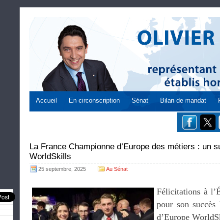
Accueil
En circonscription
Sénat
Bilan de mandat
La France Championne d’Europe des métiers : un s
WorldSkills
25 septembre, 2025
Au Sénat
Félicitations à l
pour son succès 
d’Europe WorldSk