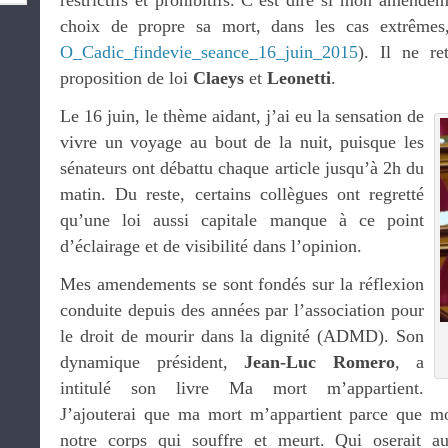
restrictifs et prohibitifs. C’est dire si mon amendem
choix de propre sa mort, dans les cas extrêmes,
O_Cadic_findevie_seance_16_juin_2015
). Il ne re
proposition de loi
Claeys
et
Leonetti
.
Le 16 juin, le thème aidant, j’ai eu la sensation de
vivre un voyage au bout de la nuit, puisque les
sénateurs ont débattu chaque article jusqu’à 2h du
matin. Du reste, certains collègues ont regretté
qu’une loi aussi capitale manque à ce point
d’éclairage et de visibilité dans l’opinion.
Mes amendements se sont fondés sur la réflexion
conduite depuis des années par l’association pour
le droit de mourir dans la dignité (ADMD). Son
dynamique président,
Jean-Luc Romero
, a
intitulé son livre Ma mort m’appartient.
J’ajouterai que ma mort m’appartient parce que mo
notre corps qui souffre et meurt. Qui oserait auj