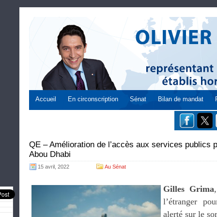
Accueil
En circonscription
Sénat
Bilan de mandat
QE – Amélioration de l’accès aux services publics p
Abou Dhabi
15 avril, 2022
Au Sénat
Gilles Grima
l’étranger p
alerté sur le so