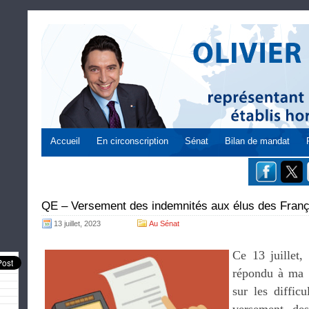
Accueil
En circonscription
Sénat
Bilan de mandat
QE – Versement des indemnités aux élus des França
13 juillet, 2023
Au Sénat
Ce 13 juillet,
répondu à ma q
sur les diffic