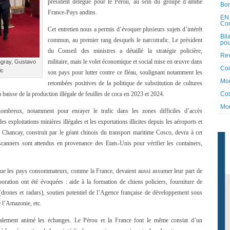
président délégué pour le Pérou, au sein du groupe d’amitié
Bon
France-Pays andins.
EN 
Co
Cet entretien nous a permis d’évoquer plusieurs sujets d’intérêt
Bil
commun, au premier rang desquels le narcotrafic. Le président
pou
du Conseil des ministres a détaillé la stratégie policière,
Rev
militaire, mais le volet économique et social mise en œuvre dans
ngray, Gustavo
Co
ic
son pays pour lutter contre ce fléau, soulignant notamment les
Mon
retombées positives de la politique de substitution de cultures
Con
 baisse de la production illégale de feuilles de coca en 2023 et 2024.
Mon
ombreux, notamment pour enrayer le trafic dans les zones difficiles d’accès
 exploitations minières illégales et les exportations illicites depuis les aéroports et
Chancay, construit par le géant chinois du transport maritime Cosco, devra à cet
 scanners sont attendus en provenance des Etats-Unis pour vérifier les containers,
ue les pays consommateurs, comme la France, devaient aussi assumer leur part de
aboration ont été évoquées : aide à la formation de chiens policiers, fourniture de
(drones et radars), soutien potentiel de l’Agence française de développement sous
e l’Amazonie, etc.
également animé les échanges. Le Pérou et la France font le même constat d’un