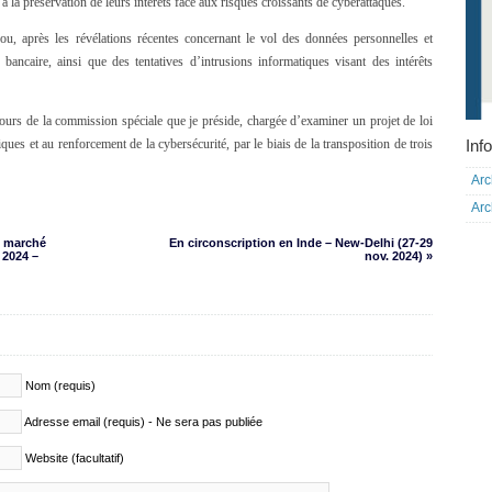
la préservation de leurs intérêts face aux risques croissants de cyberattaques.
rou, après les révélations récentes concernant le vol des données personnelles et
bancaire, ainsi que des tentatives d’intrusions informatiques visant des intérêts
cours de la commission spéciale que je préside, chargée d’examiner un projet de loi
Info
itiques et au renforcement de la cybersécurité, par le biais de la transposition de trois
Arc
Arc
n marché
En circonscription en Inde – New-Delhi (27-29
 2024 –
nov. 2024) »
Nom (requis)
Adresse email (requis) - Ne sera pas publiée
Website (facultatif)