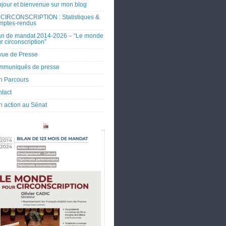
jour et bienvenue sur mon blog
CIRCONSCRIPTION : Statistiques &
mptes-rendus
an de mandat 2014-2026 – “Le monde
r circonscription”
ue de Presse
mmuniqués de presse
 Parcours
tact
 action au Sénat