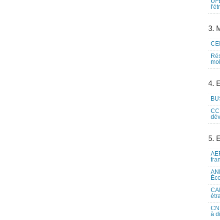
UFE
l'é
3. M
CEI
Rés
mob
4. 
BUS
CCI
dév
5. 
AEF
fra
ANE
Éco
CAM
étr
CNE
à d