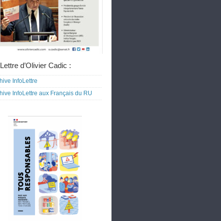
Lettre d’Olivier Cadic :
hive InfoLettre
hive InfoLettre aux Français du RU