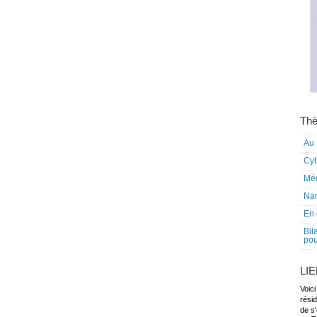
Thè
Au 
Cy
Mé
Nar
En 
Bil
pou
LI
Voici
rési
de s'