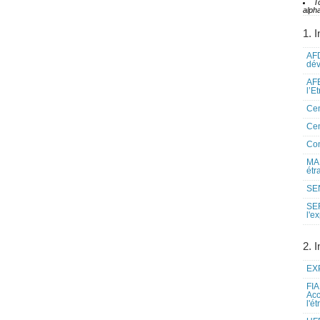
T
alpha
1. I
AFD
dé
AFE
l’E
Cen
Cen
Co
MAE
étr
SEN
SE
l'e
2. I
EXP
FIA
Acc
l'é