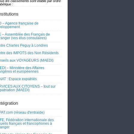
ous les classements sont établis par ordre
bétique :
nstitutions
 – Agence française de
veloppement
 – Assemblée des Français de
tranger (vos élus consulaires)
tre Charles Peguy à Londres
tre des IMPOTS des Non Résidents
nseils aux VOYAGEURS (MAEDI)
DI – Ministère des Affaires
angères et européennes
AT : Espace expatriés
RVICES AUX CITOYENS – tout sur
xpatriation (MAEDI)
ntégration
AT.com (réseau d'entraide)
FE, Fédération internationale des
ueils français et francophones à
tranger