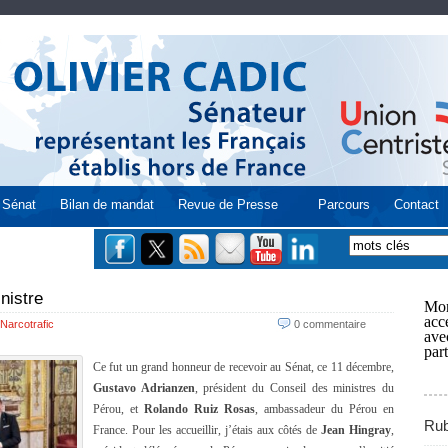
Sénat
Bilan de mandat
Revue de Presse
Parcours
Contact
nistre
Mon
acce
Narcotrafic
0 commentaire
ave
part
Ce fut un grand honneur de recevoir au Sénat, ce 11 décembre,
Gustavo Adrianzen
, président du Conseil des ministres du
Pérou, et
Rolando Ruiz Rosas
, ambassadeur du Pérou en
Rub
France. Pour les accueillir, j’étais aux côtés de
Jean Hingray
,