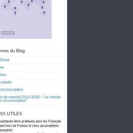
mes du Blog
Sénat
ber
dias
cotrafic
circonscription
an de mandat 2014-2026 – “Le monde
r circonscription”
ENS UTILES
 quelques liens pratiques pour les Français
dant hors de France et ceux qui projettent
expatrier.