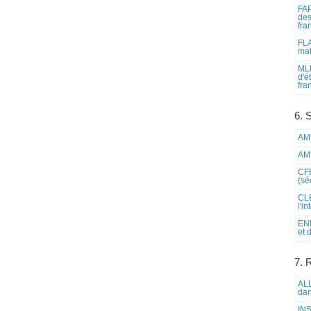
FAP
des
fra
FLA
mat
MLF
d'é
fra
6. 
AME
AME
CFE
(sé
CLE
l'i
ENL
et 
7. 
ALL
dan
INS