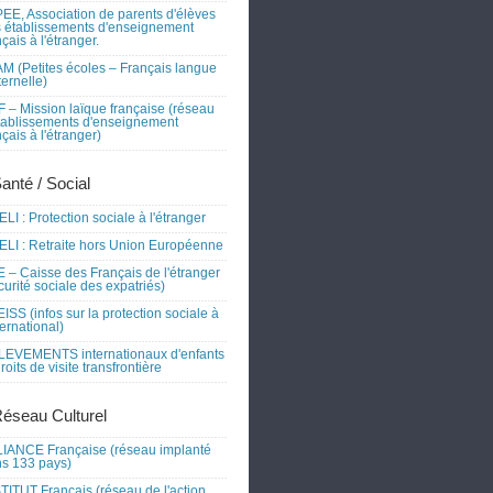
EE, Association de parents d'élèves
 établissements d'enseignement
nçais à l'étranger.
M (Petites écoles – Français langue
ernelle)
 – Mission laïque française (réseau
tablissements d'enseignement
nçais à l'étranger)
Santé / Social
LI : Protection sociale à l'étranger
LI : Retraite hors Union Européenne
 – Caisse des Français de l'étranger
curité sociale des expatriés)
ISS (infos sur la protection sociale à
nternational)
EVEMENTS internationaux d'enfants
droits de visite transfrontière
Réseau Culturel
IANCE Française (réseau implanté
s 133 pays)
TITUT Français (réseau de l'action