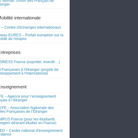
 Monde, Union des Français de
tranger
obilité internationale
 – Centre d'échanges internationaux
eau EURES – Portail européen sur la
ilité de l'emploi
Entreprises
INESS France (exporter, investir…)
 Françaises à l'étranger (projets de
eloppement à l'international)
Enseignement
E – Agence pour l’enseignement
nçais à l’étranger
FE – Association Nationale des
les Françaises de l’Étranger
PUS France (pour les étudiants
angers désirant étudier en France)
D – Centre national d'enseignement
istance