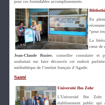
pour ces formidables accomplissements.
Biblioth
En plei
récemme
“pour tou
La littér
cœur de c
Jean-Claude Rozier
, conseiller consulaire et 
souhaitait me faire découvrir cet endroit parfai
médiathèque de l’institut français d’Agadir.
Santé
Université Ibn Zohr
L’Université Ibn Zohr
établissement public qui 