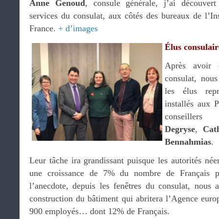
Anne Genoud
, consule générale, j’ai découvert
services du consulat, aux côtés des bureaux de l’Ins
France.
+ d’images
Élus consulair
Après avoir 
consulat, nou
les élus repr
installés aux 
conseille
Degryse
,
Cat
Bennahmias
.
Leur tâche ira grandissant puisque les autorités néer
une croissance de 7% du nombre de Français pr
l’anecdote, depuis les fenêtres du consulat, nous 
construction du bâtiment qui abritera l’Agence eur
900 employés… dont 12% de Français.