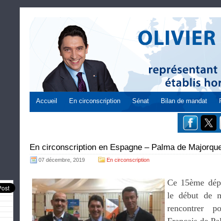
Accueil
En circonscription
Sénat
Bilan de mandat
En circonscription en Espagne – Palma de Majorque
07 décembre, 2019
En circonscription
Ce 15ème dép
le début de 
rencontrer p