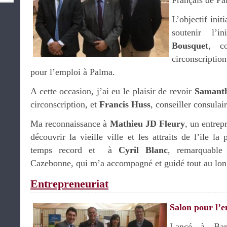
Français de P
L’objectif init
soutenir l’i
Bousquet
, co
circonscription
pour l’emploi à Palma.
A cette occasion, j’ai eu le plaisir de revoir
Samant
circonscription, et
Francis Huss
, conseiller consulai
Ma reconnaissance à
Mathieu JD Fleury
, un entrep
découvrir la vieille ville et les attraits de l’ile l
temps record et à
Cyril Blanc
, remarquable
Cazebonne, qui m’a accompagné et guidé tout au lo
Entrepreneuriat
Salon pour l’e
Lancé à Ba