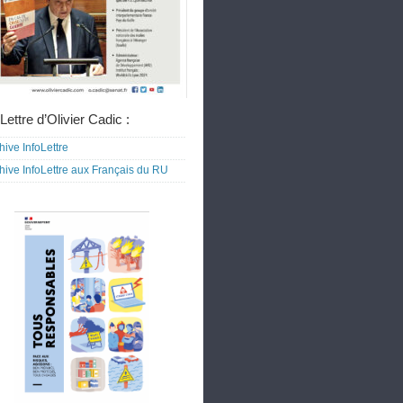
Lettre d’Olivier Cadic :
hive InfoLettre
hive InfoLettre aux Français du RU