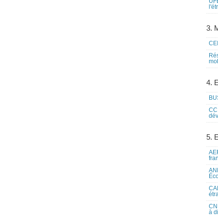
UFE
l'é
3. M
CEI
Rés
mob
4. 
BUS
CCI
dév
5. 
AEF
fra
ANE
Éco
CAM
étr
CNE
à d