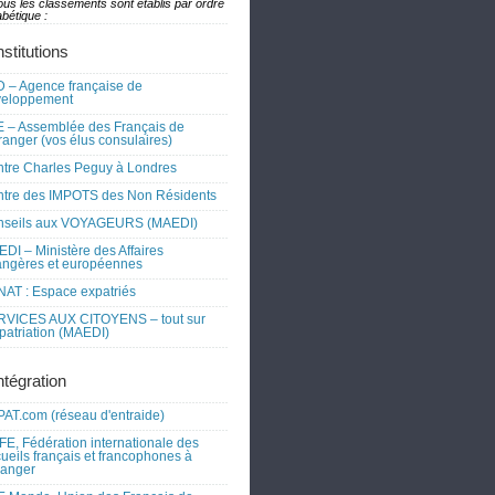
ous les classements sont établis par ordre
bétique :
nstitutions
 – Agence française de
veloppement
 – Assemblée des Français de
tranger (vos élus consulaires)
tre Charles Peguy à Londres
tre des IMPOTS des Non Résidents
nseils aux VOYAGEURS (MAEDI)
DI – Ministère des Affaires
angères et européennes
AT : Espace expatriés
RVICES AUX CITOYENS – tout sur
xpatriation (MAEDI)
ntégration
AT.com (réseau d'entraide)
FE, Fédération internationale des
ueils français et francophones à
tranger