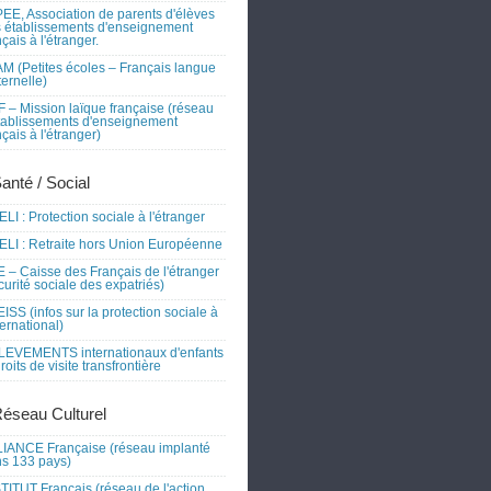
EE, Association de parents d'élèves
 établissements d'enseignement
nçais à l'étranger.
M (Petites écoles – Français langue
ernelle)
 – Mission laïque française (réseau
tablissements d'enseignement
nçais à l'étranger)
Santé / Social
LI : Protection sociale à l'étranger
LI : Retraite hors Union Européenne
 – Caisse des Français de l'étranger
curité sociale des expatriés)
ISS (infos sur la protection sociale à
nternational)
EVEMENTS internationaux d'enfants
droits de visite transfrontière
Réseau Culturel
IANCE Française (réseau implanté
s 133 pays)
TITUT Français (réseau de l'action