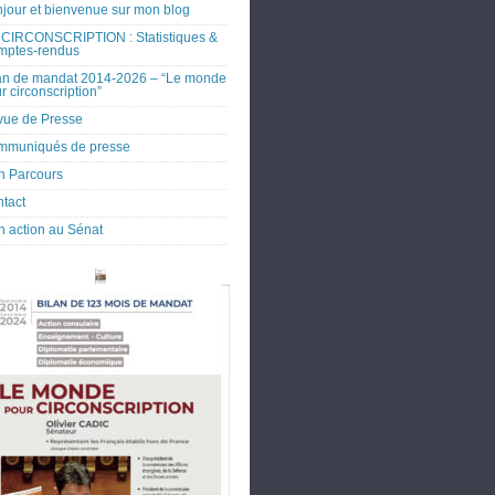
jour et bienvenue sur mon blog
CIRCONSCRIPTION : Statistiques &
mptes-rendus
an de mandat 2014-2026 – “Le monde
r circonscription”
ue de Presse
mmuniqués de presse
 Parcours
tact
 action au Sénat