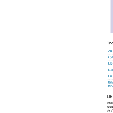
Thè
Au 
Cy
Mé
Nar
En 
Bil
pou
LI
Voici
rési
de s'