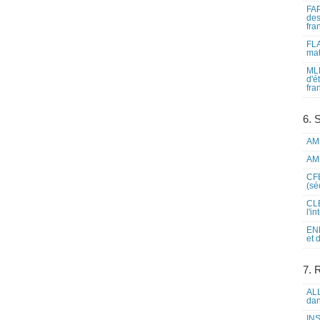
FAP
des
fra
FLA
mat
MLF
d'é
fra
6. 
AME
AME
CFE
(sé
CLE
l'i
ENL
et 
7. 
ALL
dan
INS