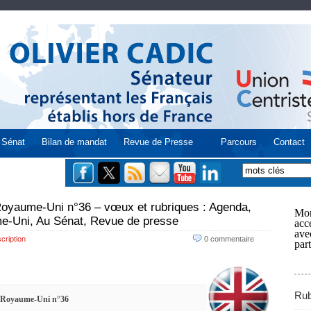
Sénat
Bilan de mandat
Revue de Presse
Parcours
Contact
 Royaume-Uni n°36 – vœux et rubriques : Agenda,
Mon
me-Uni, Au Sénat, Revue de presse
acce
ave
cription
0 commentaire
part
Rub
du Royaume-Uni n°36