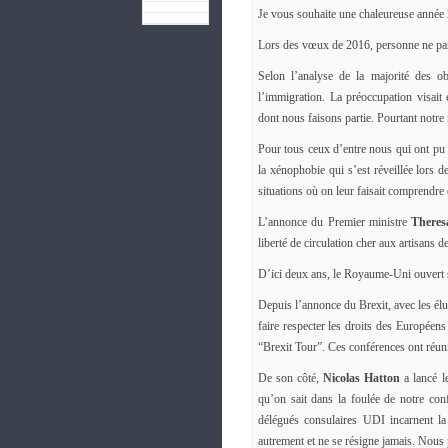
Je vous souhaite une chaleureuse année 
Lors des vœux de 2016, personne ne par
Selon l’analyse de la majorité des o
l’immigration. La préoccupation visait
dont nous faisons partie. Pourtant notre 
Pour tous ceux d’entre nous qui ont pu 
la xénophobie qui s’est réveillée lors
situations où on leur faisait comprendre 
L’annonce du Premier ministre
There
liberté de circulation cher aux artisans 
D’ici deux ans, le Royaume-Uni ouvert 
Depuis l’annonce du Brexit, avec les é
faire respecter les droits des Europée
“Brexit Tour”. Ces conférences ont réuni
De son côté,
Nicolas Hatton
a lancé 
qu’on sait dans la foulée de notre conf
délégués consulaires UDI incarnent la 
autrement et ne se résigne jamais. Nous