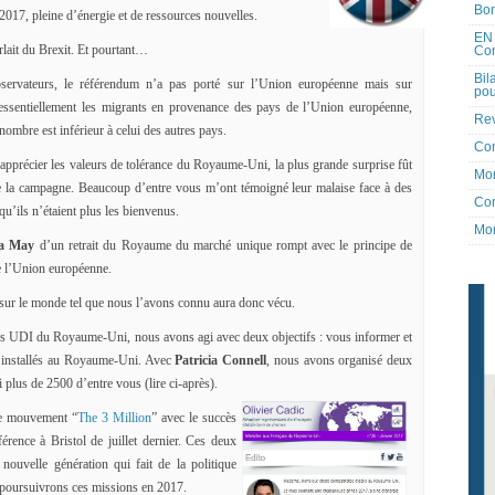
Bon
2017, pleine d’énergie et de ressources nouvelles.
EN 
lait du Brexit. Et pourtant…
Co
Bil
bservateurs, le référendum n’a pas porté sur l’Union européenne mais sur
pou
 essentiellement les migrants en provenance des pays de l’Union européenne,
Rev
nombre est inférieur à celui des autres pays.
Co
apprécier les valeurs de tolérance du Royaume-Uni, la plus grande surprise fût
Mon
 de la campagne. Beaucoup d’entre vous m’ont témoigné leur malaise face à des
Con
qu’ils n’étaient plus les bienvenus.
Mon
sa May
d’un retrait du Royaume du marché unique rompt avec le principe de
de l’Union européenne.
sur le monde tel que nous l’avons connu aura donc vécu.
lus UDI du Royaume-Uni, nous avons agi avec deux objectifs : vous informer et
ns installés au Royaume-Uni. Avec
Patricia Connell
, nous avons organisé deux
 plus de 2500 d’entre vous (lire ci-après).
le mouvement “
The 3 Million
” avec le succès
érence à Bristol de juillet dernier. Ces deux
nouvelle génération qui fait de la politique
 poursuivrons ces missions en 2017.