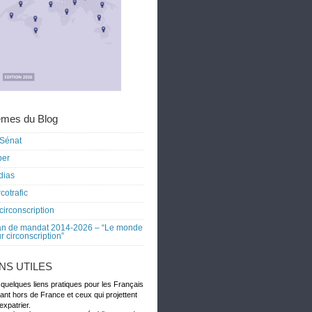
mes du Blog
Sénat
ber
dias
cotrafic
circonscription
an de mandat 2014-2026 – “Le monde
r circonscription”
ENS UTILES
 quelques liens pratiques pour les Français
dant hors de France et ceux qui projettent
expatrier.