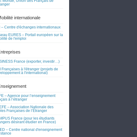
 Monde, Union des Français de
tranger
obilité internationale
 – Centre d'échanges internationaux
eau EURES – Portail européen sur la
ilité de l'emploi
Entreprises
INESS France (exporter, investir…)
 Françaises à l'étranger (projets de
eloppement à l'international)
Enseignement
E – Agence pour l’enseignement
nçais à l’étranger
FE – Association Nationale des
les Françaises de l’Étranger
PUS France (pour les étudiants
angers désirant étudier en France)
D – Centre national d'enseignement
istance