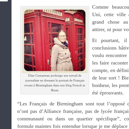
Comme beaucou
Uni, cette ville
grand chose au
attirer, ni pour vo
Et pourtant, il
conclusions hâtiv
voulu rencontrer
les faire raconte
compte, en définit
Elise Comarteau prolonge son travail de
de leur sort ! Bi
journaliste en dressant le portrait de Français
bonheur, les prem
vivant à Birmingham dans son blog French in
Brum
été éprouvants.
“Les Français de Birmingham sont tout l’opposé d
n’ont pas d’Alliance française, pas de lycée frança
communauté ou dans un quartier spécifique”, con
formule maintes fois entendue lorsque je me déplace 