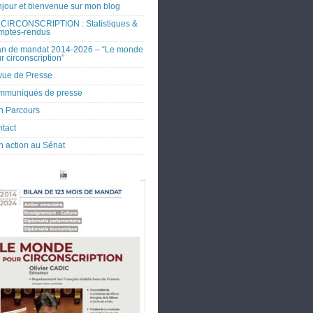
jour et bienvenue sur mon blog
CIRCONSCRIPTION : Statistiques &
mptes-rendus
an de mandat 2014-2026 – “Le monde
r circonscription”
ue de Presse
mmuniqués de presse
 Parcours
tact
 action au Sénat