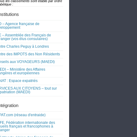
ous les classements sont établis par ordre
bétique :
nstitutions
 – Agence française de
veloppement
 – Assemblée des Français de
tranger (vos élus consulaires)
tre Charles Peguy à Londres
tre des IMPOTS des Non Résidents
nseils aux VOYAGEURS (MAEDI)
DI – Ministère des Affaires
angères et européennes
AT : Espace expatriés
RVICES AUX CITOYENS – tout sur
xpatriation (MAEDI)
ntégration
AT.com (réseau d'entraide)
FE, Fédération internationale des
ueils français et francophones à
tranger