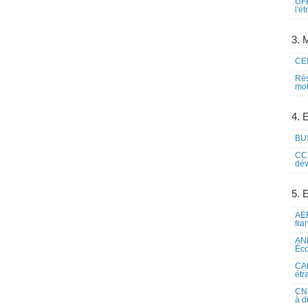
UFE
l'é
3. M
CEI
Rés
mob
4. 
BUS
CCI
dév
5. 
AEF
fra
ANE
Éco
CAM
étr
CNE
à d