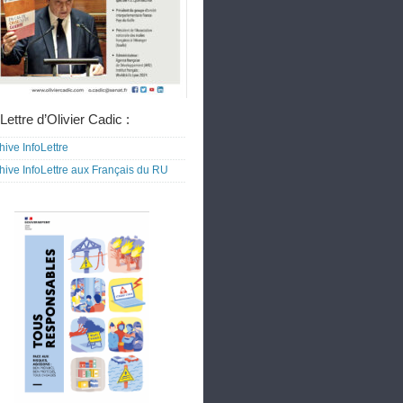
Lettre d’Olivier Cadic :
hive InfoLettre
hive InfoLettre aux Français du RU