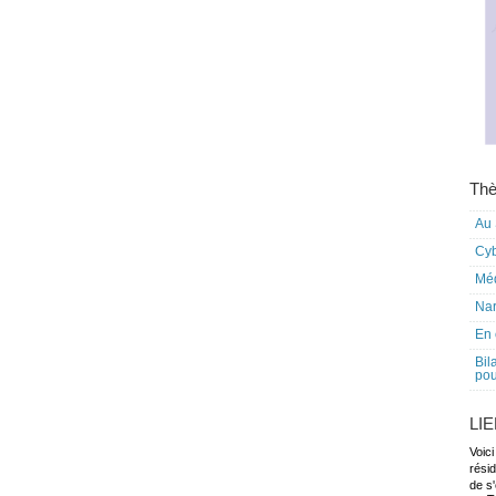
Thè
Au 
Cy
Mé
Nar
En 
Bil
pou
LI
Voici
rési
de s'