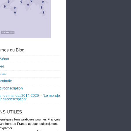
mes du Blog
Sénat
ber
dias
cotrafic
circonscription
an de mandat 2014-2026 – “Le monde
r circonscription”
ENS UTILES
 quelques liens pratiques pour les Français
dant hors de France et ceux qui projettent
expatrier.