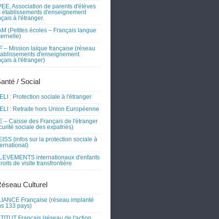
EE, Association de parents d'élèves
 établissements d'enseignement
nçais à l'étranger.
M (Petites écoles – Français langue
ernelle)
 – Mission laïque française (réseau
tablissements d'enseignement
nçais à l'étranger)
Santé / Social
LI : Protection sociale à l'étranger
LI : Retraite hors Union Européenne
 – Caisse des Français de l'étranger
curité sociale des expatriés)
ISS (infos sur la protection sociale à
nternational)
EVEMENTS internationaux d'enfants
droits de visite transfrontière
Réseau Culturel
IANCE Française (réseau implanté
s 133 pays)
TITUT Français (réseau de l'action