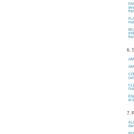
FAP
des
fra
FLA
mat
MLF
d'é
fra
6. 
AME
AME
CFE
(sé
CLE
l'i
ENL
et 
7. 
ALL
dan
INS