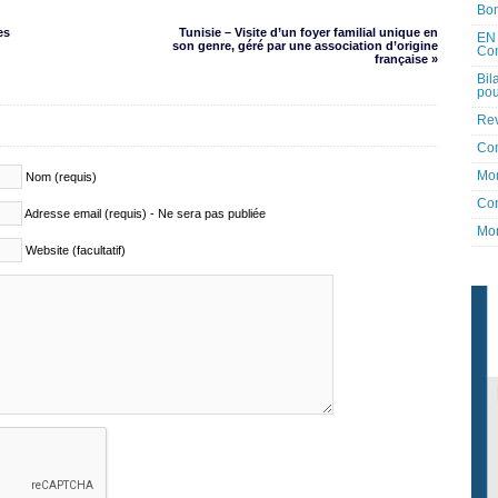
Bon
es
Tunisie – Visite d’un foyer familial unique en
EN 
son genre, géré par une association d’origine
Co
française »
Bil
pou
Rev
Co
Mon
Nom (requis)
Con
Adresse email (requis) - Ne sera pas publiée
Mon
Website (facultatif)