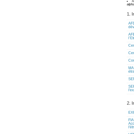
T
alpha
1. I
AFD
dé
AFE
l’E
Cen
Cen
Co
MAE
étr
SEN
SE
l'e
2. I
EXP
FIA
Acc
l'é