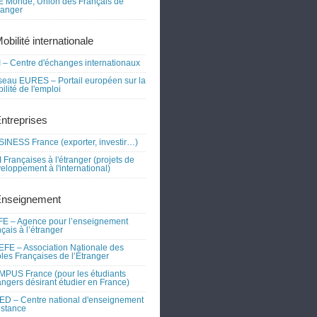
 Monde, Union des Français de
tranger
obilité internationale
 – Centre d'échanges internationaux
eau EURES – Portail européen sur la
ilité de l'emploi
Entreprises
INESS France (exporter, investir…)
 Françaises à l'étranger (projets de
eloppement à l'international)
Enseignement
E – Agence pour l’enseignement
nçais à l’étranger
FE – Association Nationale des
les Françaises de l’Étranger
PUS France (pour les étudiants
angers désirant étudier en France)
D – Centre national d'enseignement
istance