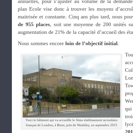
annuelles, pour s’ajuster au volume de la demande 
plan Ecole vise donc à trouver les moyens d’accroî
maitrisée et constante. Cinq ans plus tard, nous po
de 955 places
, soit une moyenne de 200 unités su
augmentation de 21% de la capacité d’accueil des éta
Nous sommes encore
loin de l’objectif initial
.
Tout
acc
Col
Lo
To
pro
Wem
qui
tro
Voici le bâtiment qui va accueillir le 3ème établissement secondaire
lyc
français de Londres, à Brent, près de Wembley, en septembre 2015
201