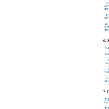
FAP
des
fra
FLA
mat
MLF
d'é
fra
6. 
AME
AME
CFE
(sé
CLE
l'i
ENL
et 
7. 
ALL
dan
INS