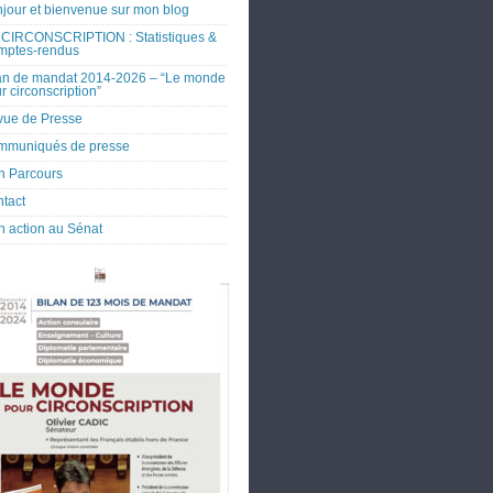
jour et bienvenue sur mon blog
CIRCONSCRIPTION : Statistiques &
mptes-rendus
an de mandat 2014-2026 – “Le monde
r circonscription”
ue de Presse
mmuniqués de presse
 Parcours
tact
 action au Sénat