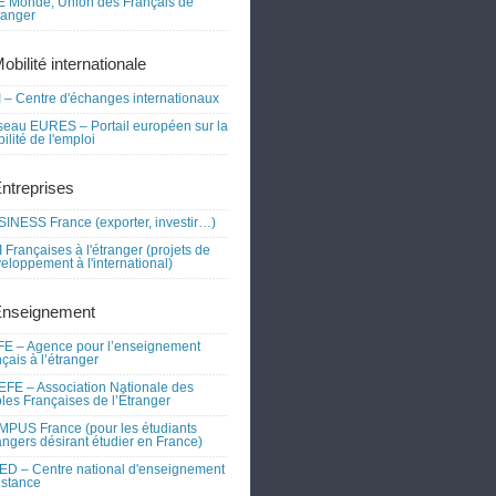
 Monde, Union des Français de
tranger
obilité internationale
 – Centre d'échanges internationaux
eau EURES – Portail européen sur la
ilité de l'emploi
Entreprises
INESS France (exporter, investir…)
 Françaises à l'étranger (projets de
eloppement à l'international)
Enseignement
E – Agence pour l’enseignement
nçais à l’étranger
FE – Association Nationale des
les Françaises de l’Étranger
PUS France (pour les étudiants
angers désirant étudier en France)
D – Centre national d'enseignement
istance