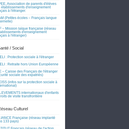
EE, Association de parents d'élèves
 établissements d'enseignement
nçais à l'étranger.
M (Petites écoles – Français langue
ernelle)
 – Mission laïque française (réseau
tablissements d'enseignement
nçais à l'étranger)
Santé / Social
LI : Protection sociale à l'étranger
LI : Retraite hors Union Européenne
 – Caisse des Français de l'étranger
curité sociale des expatriés)
ISS (infos sur la protection sociale à
nternational)
EVEMENTS internationaux d'enfants
droits de visite transfrontière
Réseau Culturel
IANCE Française (réseau implanté
s 133 pays)
TITUT Français (réseau de l'action