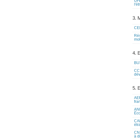
UFE
l'é
3. M
CEI
Rés
mob
4. 
BUS
CCI
dév
5. 
AEF
fra
ANE
Éco
CAM
étr
CNE
à d