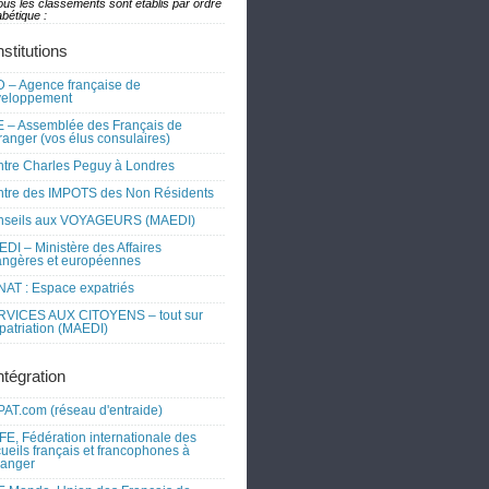
ous les classements sont établis par ordre
bétique :
nstitutions
 – Agence française de
veloppement
 – Assemblée des Français de
tranger (vos élus consulaires)
tre Charles Peguy à Londres
tre des IMPOTS des Non Résidents
nseils aux VOYAGEURS (MAEDI)
DI – Ministère des Affaires
angères et européennes
AT : Espace expatriés
RVICES AUX CITOYENS – tout sur
xpatriation (MAEDI)
ntégration
AT.com (réseau d'entraide)
FE, Fédération internationale des
ueils français et francophones à
tranger