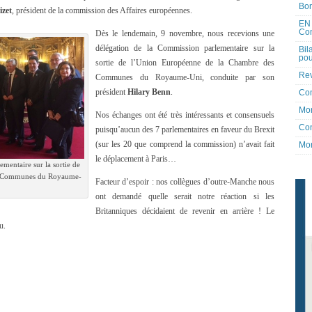
Bon
izet
, président de la commission des Affaires européennes.
EN 
Co
Dès le lendemain, 9 novembre, nous recevions une
délégation de la Commission parlementaire sur la
Bil
pou
sortie de l’Union Européenne de la Chambre des
Rev
Communes du Royaume‑Uni, conduite par son
président
Hilary Benn
.
Co
Mon
Nos échanges ont été très intéressants et consensuels
Con
puisqu’aucun des 7 parlementaires en faveur du Brexit
(sur les 20 que comprend la commission) n’avait fait
Mon
le déplacement à Paris…
mentaire sur la sortie de
s Communes du Royaume-
Facteur d’espoir : nos collègues d’outre-Manche nous
ont demandé quelle serait notre réaction si les
Britanniques décidaient de revenir en arrière ! Le
u.