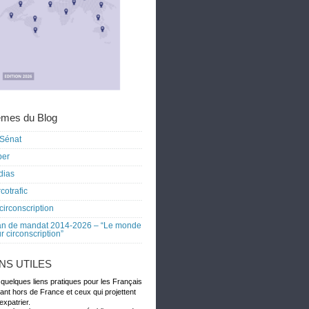
mes du Blog
Sénat
ber
dias
cotrafic
circonscription
an de mandat 2014-2026 – “Le monde
r circonscription”
ENS UTILES
 quelques liens pratiques pour les Français
dant hors de France et ceux qui projettent
expatrier.