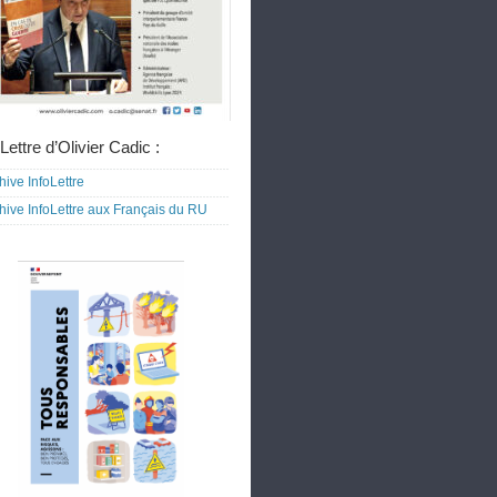
Lettre d’Olivier Cadic :
hive InfoLettre
hive InfoLettre aux Français du RU