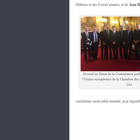
Défense et des Forces armées, et de
Jean B
Accueil au Sénat de la Commission parle
l’Union européenne de la Chambre de
Uni
cauchemar serait enfin terminé, ai-je répond