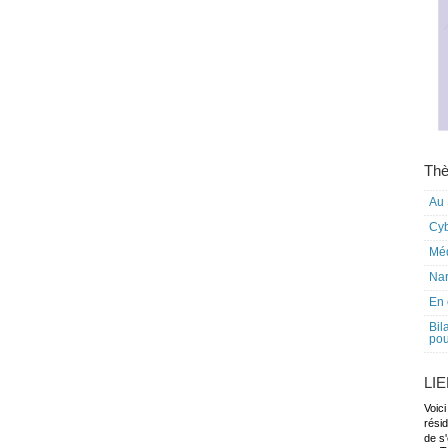
Thè
Au 
Cy
Mé
Nar
En 
Bil
pou
LI
Voici
rési
de s'