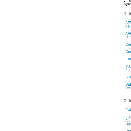
T
alpha
1. I
AFD
dé
AFE
l’E
Cen
Cen
Co
MAE
étr
SEN
SE
l'e
2. I
EXP
FIA
Acc
l'é