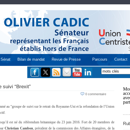
Sénat
Bilan de mandat
Revue de Presse
Parcours
Contact
suivi “Brexit”
Mon
acce
0 commentaire
ave
part
mmé au “groupe de suivi sur le retrait du Royaume-Uni et la refondation de l’Union
ctif.
isqu’il est né du référendum britannique du 23 juin 2016. Fort de 20 membres de
Rub
 par
Christian Cambon
, président de la commission des Affaires étrangères, de la