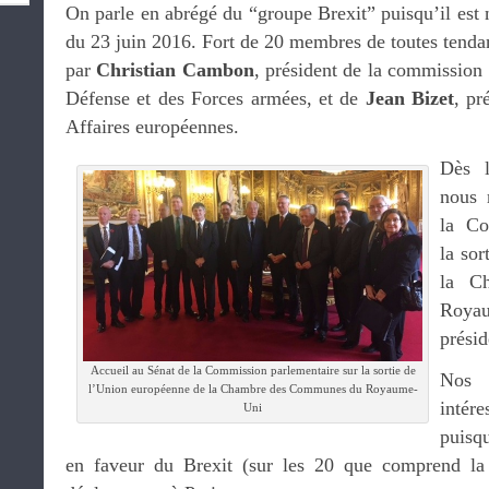
On parle en abrégé du “groupe Brexit” puisqu’il est
du 23 juin 2016. Fort de 20 membres de toutes tendan
par
Christian Cambon
, président de la commission 
Défense et des Forces armées, et de
Jean Bizet
, pr
Affaires européennes.
Dès l
nous 
la Co
la so
la C
Royau
prési
Accueil au Sénat de la Commission parlementaire sur la sortie de
Nos 
l’Union européenne de la Chambre des Communes du Royaume-
inté
Uni
puisq
en faveur du Brexit (sur les 20 que comprend la 