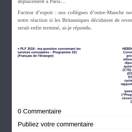
déplacement à Paris…
Facteur d’espoir : nos collègues d’outre-Manche no
notre réaction si les Britanniques décidaient de reve
serait enfin terminé, ai-je répondu.
« PLF 2018 : ma question concernant les
HEBDO
services consulaires – Programme 151
Const
(Français de l’étranger)
gro
refon
répo
quest
(CTE) 
(DS
DS
cycl
rappor
ques
(“Prog
circon
0 Commentaire
Publiez votre commentaire