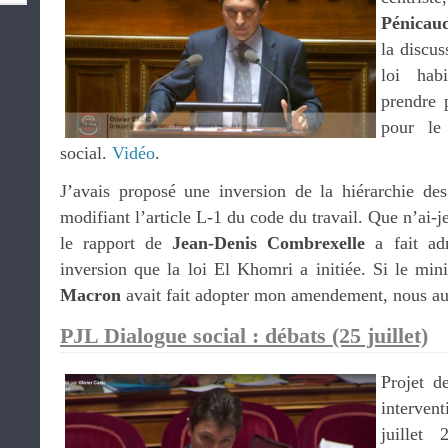
Pénicau
la discus
loi hab
prendre 
pour le
social.
Vidéo
.
J’avais proposé une inversion de la hiérarchie de
modifiant l’article L-1 du code du travail. Que n’ai-j
le rapport de
Jean-Denis Combrexelle
a fait adm
inversion que la loi El Khomri a initiée. Si le min
Macron
avait fait adopter mon amendement, nous a
PJL Dialogue social : débats (25 juillet)
Projet d
interven
juille