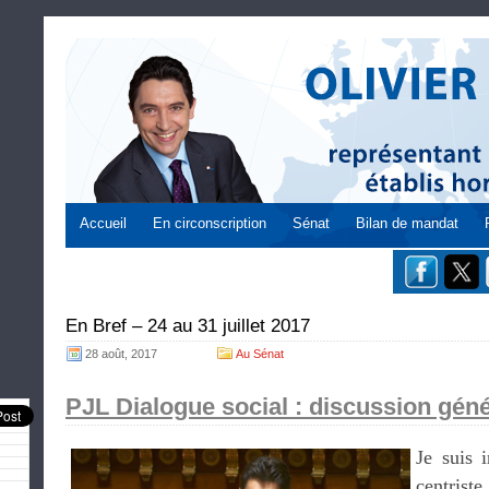
Accueil
En circonscription
Sénat
Bilan de mandat
En Bref – 24 au 31 juillet 2017
28 août, 2017
Au Sénat
PJL Dialogue social : discussion généra
Je suis 
centris