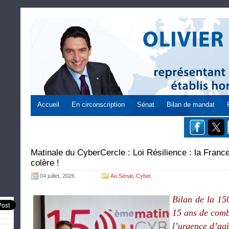
Accueil
En circonscription
Sénat
Bilan de mandat
Matinale du CyberCercle : Loi Résilience : la France
colère !
04 juillet, 2026
Au Sénat
,
Cyber
Bilan de la 15
15 ans de comb
l’urgence d’agi