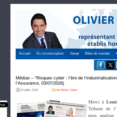
Accueil
En circonscription
Sénat
Bilan de mandat
Médias – “Risques cyber : l’ère de l’industrialisatio
l’Assurance, 03/07/2026)
05 juillet, 2026
Au Sénat
,
Cyber
Merci à
Loui
Tribune de l’A
mon analyse 