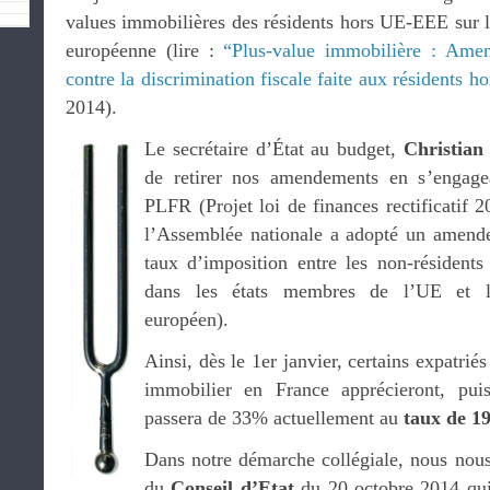
values immobilières des résidents hors UE-EEE sur l
européenne (lire :
“Plus-value immobilière : Am
contre la discrimination fiscale faite aux résidents
2014).
Le secrétaire d’État au budget,
Christian
de retirer nos amendements en s’engage
PLFR (Projet loi de finances rectificatif 
l’Assemblée nationale a adopté un amende
taux d’imposition entre les non-résidents
dans les états membres de l’UE et 
européen).
Ainsi, dès le 1er janvier, certains expatrié
immobilier en France apprécieront, pui
passera de 33% actuellement au
taux de 
Dans notre démarche collégiale, nous nou
du
Conseil d’Etat
du 20 octobre 2014 qui