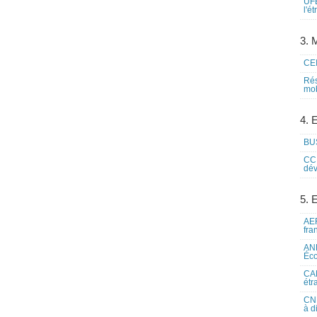
UFE
l'é
3. M
CEI
Rés
mob
4. 
BUS
CCI
dév
5. 
AEF
fra
ANE
Éco
CAM
étr
CNE
à d