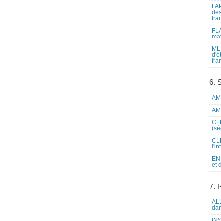
FAP
des
fra
FLA
mat
MLF
d'é
fra
6. 
AME
AME
CFE
(sé
CLE
l'i
ENL
et 
7. 
ALL
dan
INS