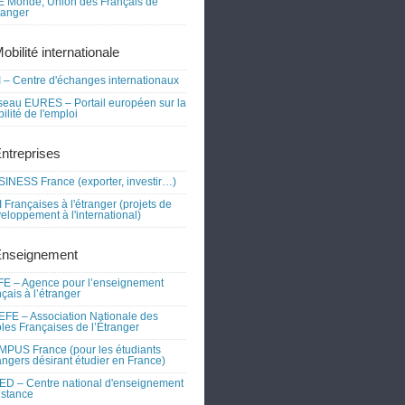
 Monde, Union des Français de
tranger
obilité internationale
 – Centre d'échanges internationaux
eau EURES – Portail européen sur la
ilité de l'emploi
Entreprises
INESS France (exporter, investir…)
 Françaises à l'étranger (projets de
eloppement à l'international)
Enseignement
E – Agence pour l’enseignement
nçais à l’étranger
FE – Association Nationale des
les Françaises de l’Étranger
PUS France (pour les étudiants
angers désirant étudier en France)
D – Centre national d'enseignement
istance