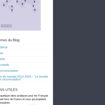
mes du Blog
Sénat
ber
dias
cotrafic
circonscription
an de mandat 2014-2026 – “Le monde
r circonscription”
ENS UTILES
 quelques liens pratiques pour les Français
dant hors de France et ceux qui projettent
expatrier.