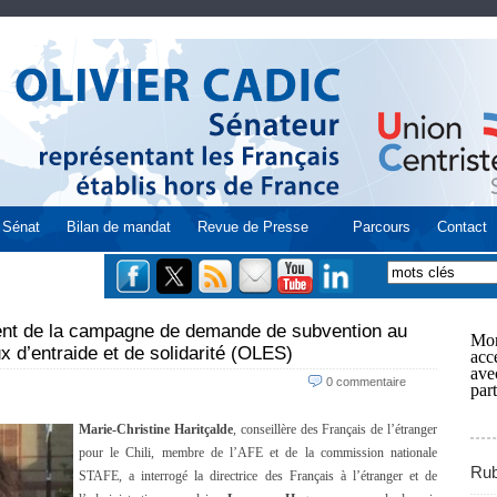
Sénat
Bilan de mandat
Revue de Presse
Parcours
Contact
ment de la campagne de demande de subvention au
Mon
x d’entraide et de solidarité (OLES)
acce
ave
0 commentaire
part
Marie-Christine Haritçalde
, conseillère des Français de l’étranger
pour le Chili, membre de l’AFE et de la commission nationale
Rub
STAFE, a interrogé la directrice des Français à l’étranger et de