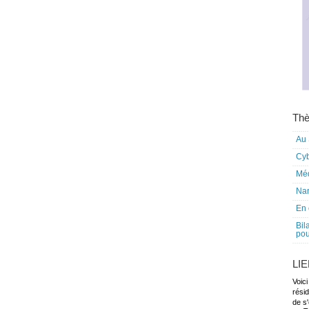
Thè
Au 
Cy
Mé
Nar
En 
Bil
pou
LI
Voici
rési
de s'