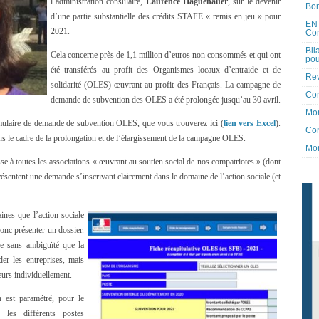
l’administration consulaire,
Laurence Haguenauer
, sur le devenir
Bon
d’une partie substantielle des crédits STAFE « remis en jeu » pour
EN 
2021.
Co
Bil
Cela concerne près de 1,1 million d’euros non consommés et qui ont
pou
été transférés au profit des Organismes locaux d’entraide et de
Rev
solidarité (OLES) œuvrant au profit des Français. La campagne de
Co
demande de subvention des OLES a été prolongée jusqu’au 30 avril.
Mon
rmulaire de demande de subvention OLES, que vous trouverez ici (
lien vers Excel
).
Con
dans le cadre de la prolongation et de l’élargissement de la campagne OLES.
Mon
se à toutes les associations « œuvrant au soutien social de nos compatriotes » (dont
résentent une demande s’inscrivant clairement dans le domaine de l’action sociale (et
ines que l’action sociale
onc présenter un dossier.
tre sans ambiguïté que la
er les entreprises, mais
eurs individuellement.
 est paramétré, pour le
es différents postes