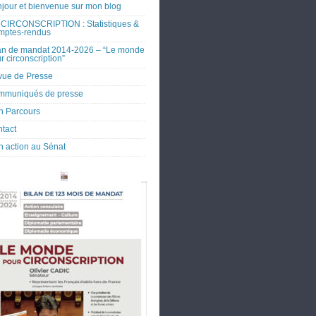
jour et bienvenue sur mon blog
CIRCONSCRIPTION : Statistiques &
mptes-rendus
an de mandat 2014-2026 – “Le monde
r circonscription”
ue de Presse
mmuniqués de presse
 Parcours
tact
 action au Sénat