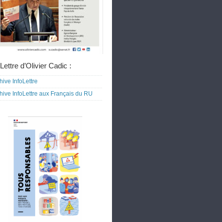
Lettre d’Olivier Cadic :
hive InfoLettre
hive InfoLettre aux Français du RU