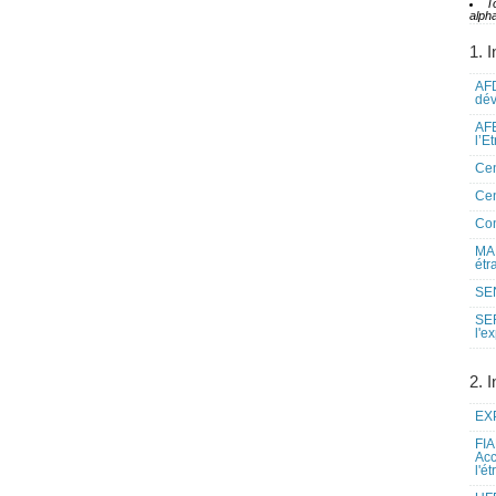
T
alpha
1. I
AFD
dé
AFE
l’E
Cen
Cen
Co
MAE
étr
SEN
SE
l'e
2. I
EXP
FIA
Acc
l'é