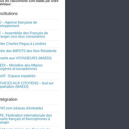
ous les classements sont établis par ordre
bétique :
nstitutions
 – Agence française de
veloppement
 – Assemblée des Français de
tranger (vos élus consulaires)
tre Charles Peguy à Londres
tre des IMPOTS des Non Résidents
nseils aux VOYAGEURS (MAEDI)
DI – Ministère des Affaires
angères et européennes
AT : Espace expatriés
RVICES AUX CITOYENS – tout sur
xpatriation (MAEDI)
ntégration
AT.com (réseau d'entraide)
FE, Fédération internationale des
ueils français et francophones à
tranger