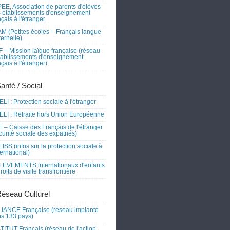
EE, Association de parents d'élèves
 établissements d'enseignement
nçais à l'étranger.
M (Petites écoles – Français langue
ernelle)
 – Mission laïque française (réseau
tablissements d'enseignement
nçais à l'étranger)
Santé / Social
LI : Protection sociale à l'étranger
LI : Retraite hors Union Européenne
 – Caisse des Français de l'étranger
curité sociale des expatriés)
ISS (infos sur la protection sociale à
nternational)
EVEMENTS internationaux d'enfants
droits de visite transfrontière
Réseau Culturel
IANCE Française (réseau implanté
s 133 pays)
TITUT Français (réseau de l'action