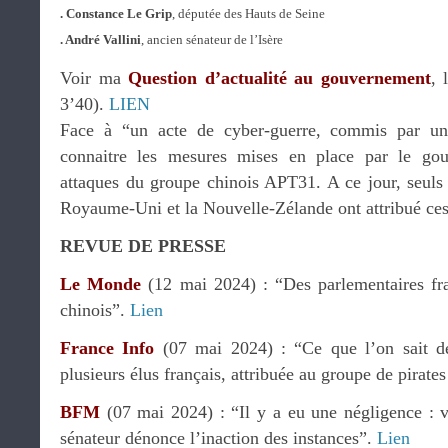
. Constance Le Grip
, députée des Hauts de Seine
. André Vallini
, ancien sénateur de l’Isère
Voir ma
Question d’actualité au gouvernement
, 
3’40).
LIEN
Face à “un acte de cyber-guerre, commis par une
connaitre les mesures mises en place par le gou
attaques du groupe chinois APT31. A ce jour, seuls tr
Royaume-Uni et la Nouvelle-Zélande ont attribué ce
REVUE DE PRESSE
Le Monde
(12 mai 2024) : “Des parlementaires fra
chinois”.
Lien
France Info
(07 mai 2024) : “Ce que l’on sait de
plusieurs élus français, attribuée au groupe de pirat
BFM
(07 mai 2024) : “Il y a eu une négligence : v
sénateur dénonce l’inaction des instances”.
Lien