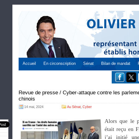
Accueil
En circonscription
Sénat
Bilan de mandat
Revue de presse / Cyber-attaque contre les parlem
chinois
14 mai, 2024
Au Sénat
,
Cyber
Alors que le 
était reçu en F
j’ai initié u